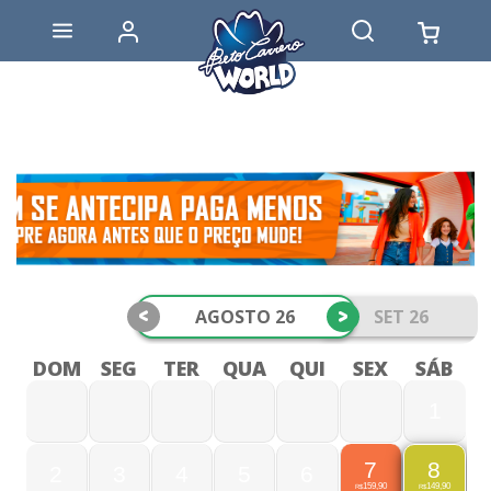
<
>
AGOSTO 26
SET 26
DOM
SEG
TER
QUA
QUI
SEX
SÁB
1
7
8
2
3
4
5
6
159,90
149,90
R$
R$