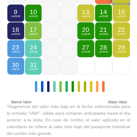
9
10
11
12
13
14
15
109,90
139,90
149,90
139,90
149,90
R$
R$
FECHADO
FECHADO
R$
R$
R$
16
17
18
19
20
21
22
109,90
129,90
139,90
139,90
149,90
R$
R$
FECHADO
FECHADO
R$
R$
R$
23
24
25
26
27
28
29
99,90
119,90
139,90
139,90
149,90
R$
R$
FECHADO
FECHADO
R$
R$
R$
30
31
99,90
119,90
R$
R$
Menor Valor
Maior Valor
*Sugerencia del valor más bajo en la fecha seleccionada para
la entrada "UNA", válida para compras anticipadas hasta el día
anterior a la visita. En caso de combo, el valor aplicado en el
calendario se refiere al valor más bajo del pasaporte individual
del combo más grande.