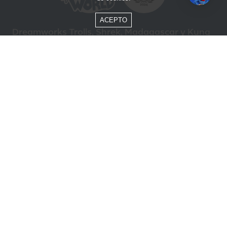
ACEPTO
Dreamworks Trolls, Shrek, Madagascar y Kung
Fu Panda © DreamWorks Animation L.L.C.
Formas de Pago
Compra segura
ÓTIMO
Beto Carrero World @ 2026 / Todos los derechos reservados
85.248.987/0001-10
Política de privacidad