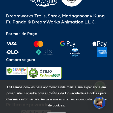
Dreamworks Trolls, Shrek, Madagascar y Kung
Fu Panda © DreamWorks Animation L.L.C.
Formas de Pago
Compra segura
ÓTIMO
Utilizamos cookies para aprimorar ainda mais a sua experiência em
nosso site. Consulte nossa
Política de Privacidade
e Cookies para
Beto Carrero World @ 2026 / Todos los derechos reservados
85.248.987/0001-10
obter mais informações. Ao usar nosso site, você concorda com o uso
Política de privacidad
de cookies.