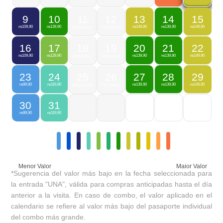
9
10
11
12
13
14
15
109,90
139,90
149,90
139,90
149,90
R$
R$
FECHADO
FECHADO
R$
R$
R$
16
17
18
19
20
21
22
109,90
129,90
139,90
139,90
149,90
R$
R$
FECHADO
FECHADO
R$
R$
R$
23
24
25
26
27
28
29
99,90
119,90
139,90
139,90
149,90
R$
R$
FECHADO
FECHADO
R$
R$
R$
30
31
99,90
119,90
R$
R$
Menor Valor
Maior Valor
*Sugerencia del valor más bajo en la fecha seleccionada para
la entrada "UNA", válida para compras anticipadas hasta el día
anterior a la visita. En caso de combo, el valor aplicado en el
calendario se refiere al valor más bajo del pasaporte individual
del combo más grande.