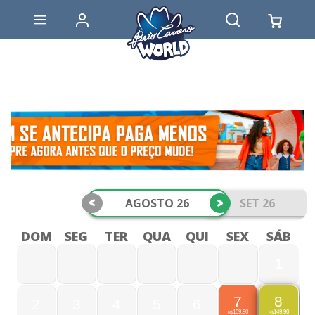
<
>
AGOSTO 26
SET 26
DOM
SEG
TER
QUA
QUI
SEX
SÁB
1
7
8
2
3
4
5
6
159,90
149,90
R$
R$