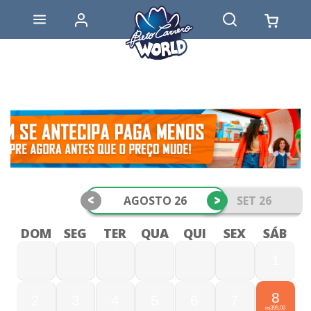
<
>
AGOSTO 26
SET 26
DOM
SEG
TER
QUA
QUI
SEX
SÁB
1
8
2
3
4
5
6
7
399,00
R$