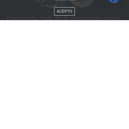
ACEPTO
Dreamworks Trolls, Shrek, Madagascar y Kung
Fu Panda © DreamWorks Animation L.L.C.
Formas de Pago
Compra segura
ÓTIMO
Beto Carrero World @ 2026 / Todos los derechos reservados
85.248.987/0001-10
Política de privacidad