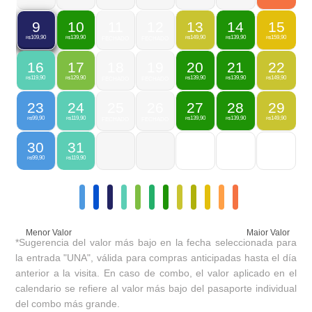
10
11
12
13
14
15
9
139,90
149,90
139,90
159,90
109,90
R$
FECHADO
FECHADO
R$
R$
R$
R$
16
17
18
19
20
21
22
119,90
129,90
139,90
139,90
149,90
R$
R$
FECHADO
FECHADO
R$
R$
R$
23
24
25
26
27
28
29
99,90
119,90
139,90
139,90
149,90
R$
R$
FECHADO
FECHADO
R$
R$
R$
30
31
99,90
119,90
R$
R$
Menor Valor
Maior Valor
*Sugerencia del valor más bajo en la fecha seleccionada para
la entrada "UNA", válida para compras anticipadas hasta el día
anterior a la visita. En caso de combo, el valor aplicado en el
calendario se refiere al valor más bajo del pasaporte individual
del combo más grande.