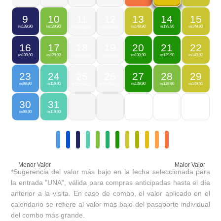
9
10
11
12
13
14
15
109,90
129,90
149,90
139,90
149,90
R$
R$
FECHADO
FECHADO
R$
R$
R$
16
17
18
19
20
21
22
109,90
129,90
139,90
139,90
149,90
R$
R$
FECHADO
FECHADO
R$
R$
R$
23
24
25
26
27
28
29
99,90
119,90
139,90
129,90
149,90
R$
R$
FECHADO
FECHADO
R$
R$
R$
30
31
99,90
119,90
R$
R$
Menor Valor
Maior Valor
*Sugerencia del valor más bajo en la fecha seleccionada para
la entrada "UNA", válida para compras anticipadas hasta el día
anterior a la visita. En caso de combo, el valor aplicado en el
calendario se refiere al valor más bajo del pasaporte individual
del combo más grande.