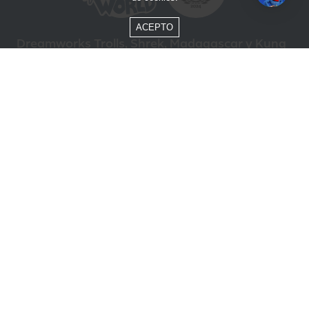
ACEPTO
Dreamworks Trolls, Shrek, Madagascar y Kung
Fu Panda © DreamWorks Animation L.L.C.
Formas de Pago
Compra segura
ÓTIMO
Beto Carrero World @ 2026 / Todos los derechos reservados
85.248.987/0001-10
Política de privacidad