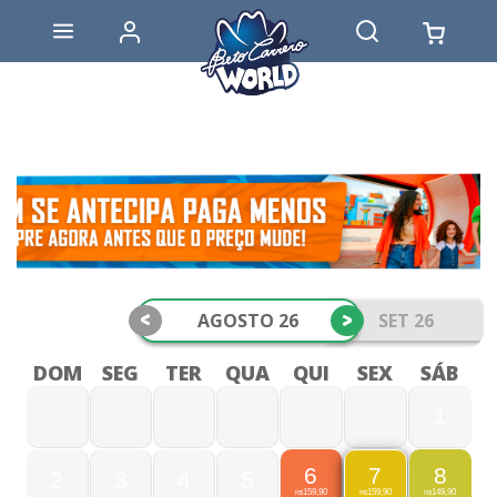
<
>
AGOSTO 26
SET 26
DOM
SEG
TER
QUA
QUI
SEX
SÁB
1
6
8
7
2
3
4
5
159,90
149,90
159,90
R$
R$
R$