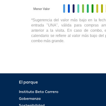
Menor Valor
*Sugerencia del valor más bajo en la fech
entrada "UNA", válida para compras ant
anterior a la visita. En caso de combo, e
calendario se refiere al valor más bajo del 
combo más grande.
El parque
Instituto Beto Carrero
Gobernanza
Sostenibilidad