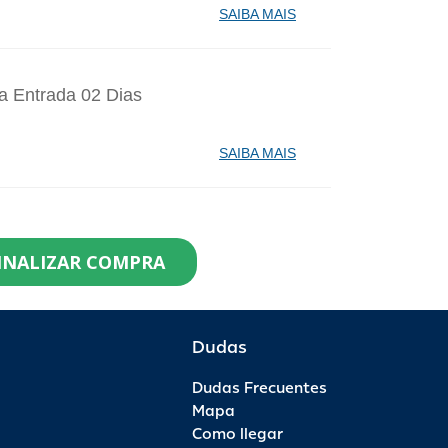
SAIBA MAIS
a Entrada 02 Dias
SAIBA MAIS
identes de Santa Catarina Agosto - 1
INALIZAR COMPRA
99,90
0
R$ 119,90
R$ 0,00
Dudas
Dudas Frecuentes
saporte Anual - 1 Ano - Anual Ouro
Mapa
Como llegar
99,00