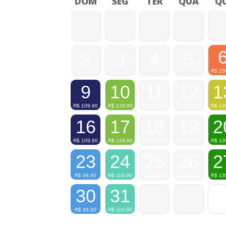
DOM
SEG
TER
QUA
QU
2
3
4
5
R$
15
9
10
11
12
1
R$
109,90
R$
129,90
FECHADO
FECHADO
R$
14
16
17
18
19
2
R$
109,90
R$
129,90
FECHADO
FECHADO
R$
13
23
24
25
26
2
R$
99,90
R$
119,90
FECHADO
FECHADO
R$
13
30
31
R$
99,90
R$
119,90