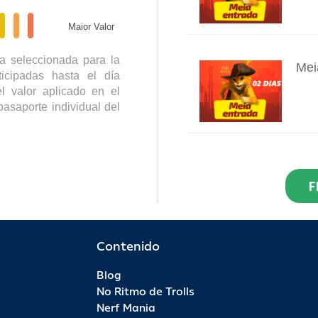
Maior Valor
a seleccionada para la
Mei
icipadas hasta el día
INFO
l valor aplicado en el
pasaporte individual del
Res
Dia
F
INFO
R$ 2
Por 
Contenido
Blog
Pas
No Ritmo de Trolls
INFO
Nerf Mania
R$ 9