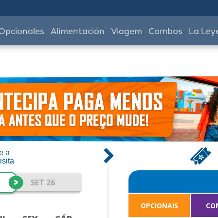
Opcionales
Alimentación
Viagem
Combos
La Ley
e a
isita
>
SET 26
OPCIONAIS
CO