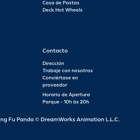
Casa de Pastas
Deck Hot Wheels
Pas
INFO
R$ 6
Contacto
Dirección
Trabaje con nosotros
Conviértase en
Pas
proveedor
Horario de Apertura
INFO
R$ 4
Parque - 10h às 20h
ung Fu Panda © DreamWorks Animation L.L.C.
Pas