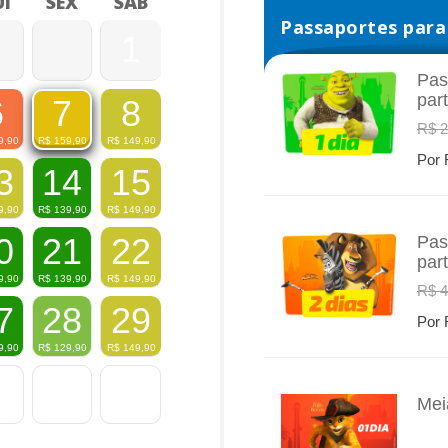
I
SEX
SÁB
Passaportes para 
1
Pas
par
6
8
7
INFO
R$ 2
9,90
R$
149,90
R$
159,90
Por 
3
14
15
9,90
R$
139,90
R$
149,90
0
21
22
Pas
par
INFO
9,90
R$
139,90
R$
149,90
R$ 4
7
28
29
Por 
9,90
R$
129,90
R$
149,90
Mei
INFO