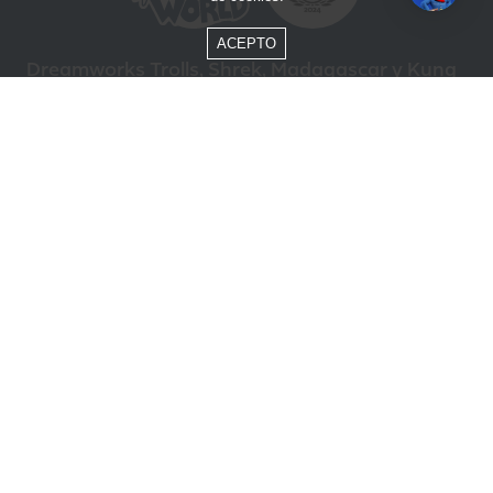
ACEPTO
Dreamworks Trolls, Shrek, Madagascar y Kung
Fu Panda © DreamWorks Animation L.L.C.
Formas de Pago
Compra segura
ÓTIMO
Beto Carrero World @ 2026 / Todos los derechos reservados
85.248.987/0001-10
Política de privacidad