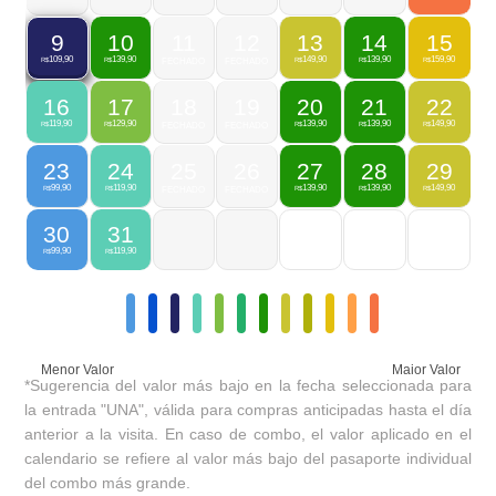
10
11
12
13
14
15
9
139,90
149,90
139,90
159,90
109,90
R$
FECHADO
FECHADO
R$
R$
R$
R$
16
17
18
19
20
21
22
119,90
129,90
139,90
139,90
149,90
R$
R$
FECHADO
FECHADO
R$
R$
R$
23
24
25
26
27
28
29
99,90
119,90
139,90
139,90
149,90
R$
R$
FECHADO
FECHADO
R$
R$
R$
30
31
99,90
119,90
R$
R$
Menor Valor
Maior Valor
*Sugerencia del valor más bajo en la fecha seleccionada para
la entrada "UNA", válida para compras anticipadas hasta el día
anterior a la visita. En caso de combo, el valor aplicado en el
calendario se refiere al valor más bajo del pasaporte individual
del combo más grande.