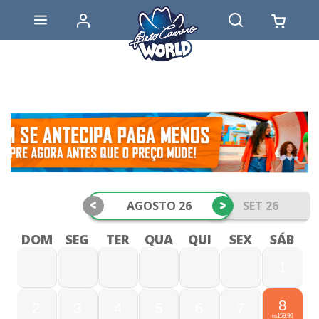
<
>
AGOSTO 26
SET 26
DOM
SEG
TER
QUA
QUI
SEX
SÁB
1
8
2
3
4
5
6
7
159,90
R$