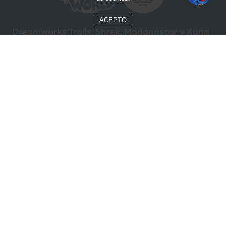
ACEPTO
Dreamworks Trolls, Shrek, Madagascar y Kung
Fu Panda © DreamWorks Animation L.L.C.
Formas de Pago
Compra segura
ÓTIMO
Beto Carrero World @ 2026 / Todos los derechos reservados
85.248.987/0001-10
Política de privacidad