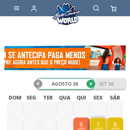
<
>
AGOSTO 26
SET 26
DOM
SEG
TER
QUA
QUI
SEX
SÁB
1
6
8
7
2
3
4
5
399,00
149,90
149,90
R$
R$
R$