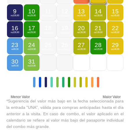
9
10
11
12
13
14
15
109,90
129,90
149,90
139,90
149,90
R$
R$
FECHADO
FECHADO
R$
R$
R$
16
17
18
19
20
21
22
109,90
129,90
139,90
139,90
149,90
R$
R$
FECHADO
FECHADO
R$
R$
R$
23
24
25
26
27
28
29
99,90
119,90
139,90
129,90
149,90
R$
R$
FECHADO
FECHADO
R$
R$
R$
30
31
99,90
119,90
R$
R$
Menor Valor
Maior Valor
*Sugerencia del valor más bajo en la fecha seleccionada para
la entrada "UNA", válida para compras anticipadas hasta el día
anterior a la visita. En caso de combo, el valor aplicado en el
calendario se refiere al valor más bajo del pasaporte individual
del combo más grande.