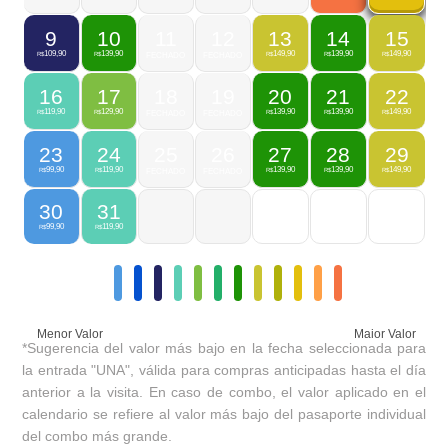
9
10
11
12
13
14
15
109,90
139,90
149,90
139,90
149,90
R$
R$
FECHADO
FECHADO
R$
R$
R$
16
17
18
19
20
21
22
119,90
129,90
139,90
139,90
149,90
R$
R$
FECHADO
FECHADO
R$
R$
R$
23
24
25
26
27
28
29
99,90
119,90
139,90
139,90
149,90
R$
R$
FECHADO
FECHADO
R$
R$
R$
30
31
99,90
119,90
R$
R$
Menor Valor
Maior Valor
*Sugerencia del valor más bajo en la fecha seleccionada para
la entrada "UNA", válida para compras anticipadas hasta el día
anterior a la visita. En caso de combo, el valor aplicado en el
calendario se refiere al valor más bajo del pasaporte individual
del combo más grande.