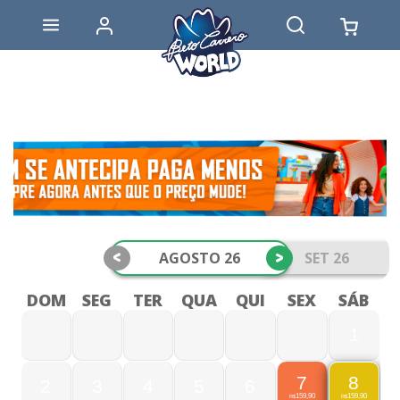
<
>
AGOSTO 26
SET 26
DOM
SEG
TER
QUA
QUI
SEX
SÁB
1
7
8
2
3
4
5
6
159,90
159,90
R$
R$