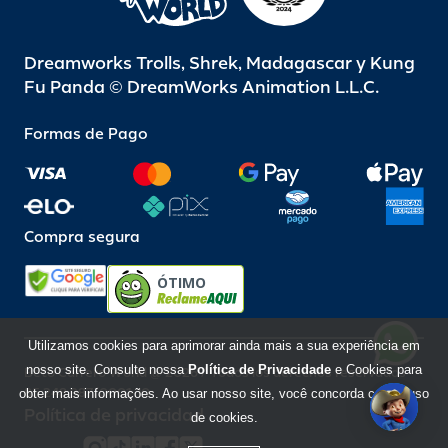
Dreamworks Trolls, Shrek, Madagascar y Kung
Fu Panda © DreamWorks Animation L.L.C.
Formas de Pago
Compra segura
ÓTIMO
Utilizamos cookies para aprimorar ainda mais a sua experiência em
nosso site. Consulte nossa
Política de Privacidade
e Cookies para
Beto Carrero World @ 2026 / Todos los derechos reservados
85.248.987/0001-10
obter mais informações. Ao usar nosso site, você concorda com o uso
Política de privacidad
de cookies.