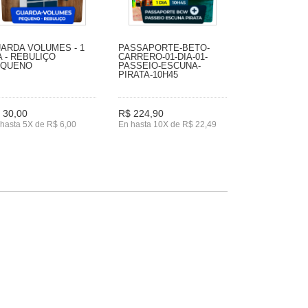
ARDA VOLUMES - 1
PASSAPORTE-BETO-
A - REBULIÇO
CARRERO-01-DIA-01-
EQUENO
PASSEIO-ESCUNA-
PIRATA-10H45
 30,00
R$ 224,90
hasta 5X de R$ 6,00
En hasta 10X de R$ 22,49