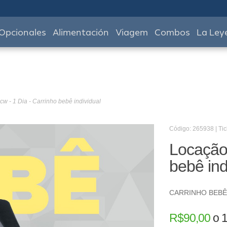
Opcionales
Alimentación
Viagem
Combos
La Ley
w - 1 Dia - Carrinho bebê individual
Código: 265938 | Tic
Locação 
bebê ind
CARRINHO BEBÊ
R$
90,00
o
1