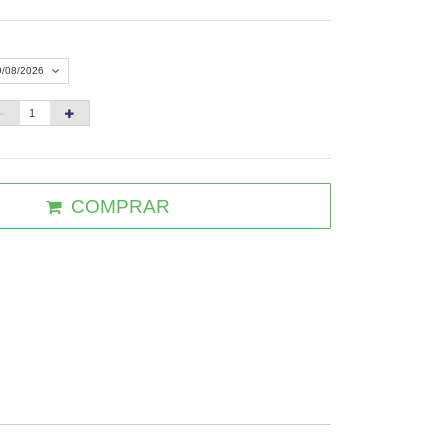
9/08/2026
Agosto 2026
»
D
S
T
Q
Q
S
S
1
COMPRAR
3
4
5
6
7
8
10
11
12
13
14
15
6
17
18
19
20
21
22
3
24
25
26
27
28
29
0
31