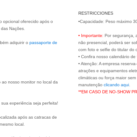
RESTRICCIONES
o opcional oferecido após o
•Capacidade: Peso máximo 3
o das Nações.
• Importante:
Por segurança, 
mbém adquirir o
passaporte de
não presencial, poderá ser sol
com foto e selfie do titular 
• Confira nosso calendário d
• Atenção: A empresa reserva-s
atrações e equipamentos elet
climáticas ou força maior sem
 ao nosso monitor no local da
manutenção
clicando aqui
**EM CASO DE NO-SHOW P
sua experiência seja perfeita!
localizada após as catracas de
 mesmo local.