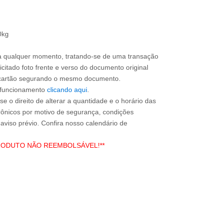
0kg
a qualquer momento, tratando-se de uma transação
icitado foto frente e verso do documento original
do cartão segurando o mesmo documento.
e funcionamento
clicando aqui
.
e o direito de alterar a quantidade e o horário das
rônicos por motivo de segurança, condições
 aviso prévio. Confira nosso calendário de
RODUTO NÃO REEMBOLSÁVEL!**