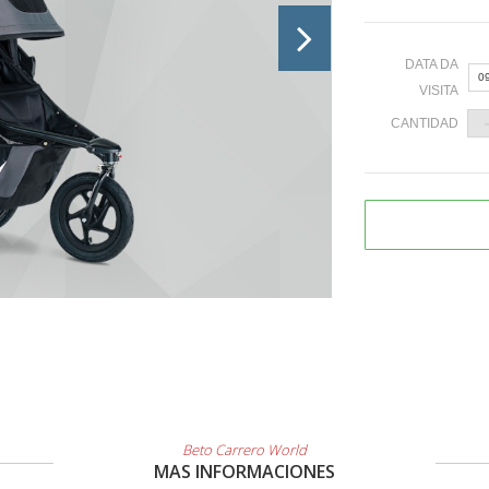
DATA DA
0
VISITA
CANTIDAD
«
2
9
1
2
3
Beto Carrero World
MAS INFORMACIONES