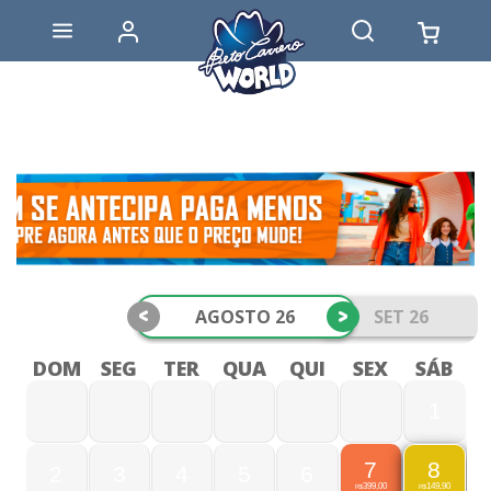
<
>
AGOSTO 26
SET 26
DOM
SEG
TER
QUA
QUI
SEX
SÁB
1
7
8
2
3
4
5
6
399,00
149,90
R$
R$