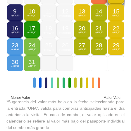
9
10
11
12
13
14
15
109,90
139,90
149,90
139,90
149,90
R$
R$
FECHADO
FECHADO
R$
R$
R$
16
17
18
19
20
21
22
109,90
129,90
139,90
139,90
149,90
R$
R$
FECHADO
FECHADO
R$
R$
R$
23
24
25
26
27
28
29
99,90
119,90
139,90
139,90
149,90
R$
R$
FECHADO
FECHADO
R$
R$
R$
30
31
99,90
119,90
R$
R$
Menor Valor
Maior Valor
*Sugerencia del valor más bajo en la fecha seleccionada para
la entrada "UNA", válida para compras anticipadas hasta el día
anterior a la visita. En caso de combo, el valor aplicado en el
calendario se refiere al valor más bajo del pasaporte individual
del combo más grande.