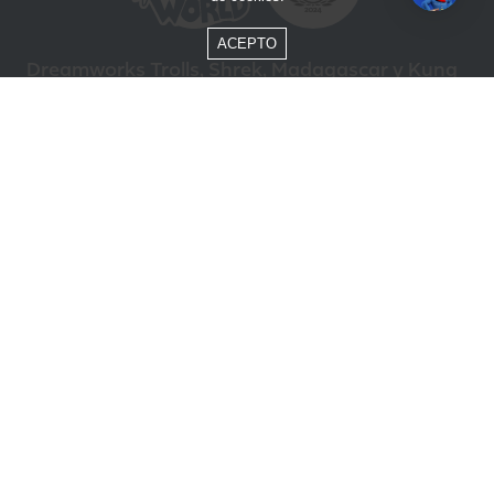
ACEPTO
Dreamworks Trolls, Shrek, Madagascar y Kung
Fu Panda © DreamWorks Animation L.L.C.
Formas de Pago
Compra segura
ÓTIMO
Beto Carrero World @ 2026 / Todos los derechos reservados
85.248.987/0001-10
Política de privacidad