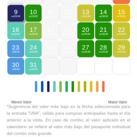
10
11
12
13
14
15
9
139,90
149,90
139,90
159,90
109,90
R$
FECHADO
FECHADO
R$
R$
R$
R$
16
17
18
19
20
21
22
119,90
129,90
139,90
139,90
149,90
R$
R$
FECHADO
FECHADO
R$
R$
R$
23
24
25
26
27
28
29
99,90
119,90
139,90
139,90
149,90
R$
R$
FECHADO
FECHADO
R$
R$
R$
30
31
99,90
119,90
R$
R$
Menor Valor
Maior Valor
*Sugerencia del valor más bajo en la fecha seleccionada para
la entrada "UNA", válida para compras anticipadas hasta el día
anterior a la visita. En caso de combo, el valor aplicado en el
calendario se refiere al valor más bajo del pasaporte individual
del combo más grande.