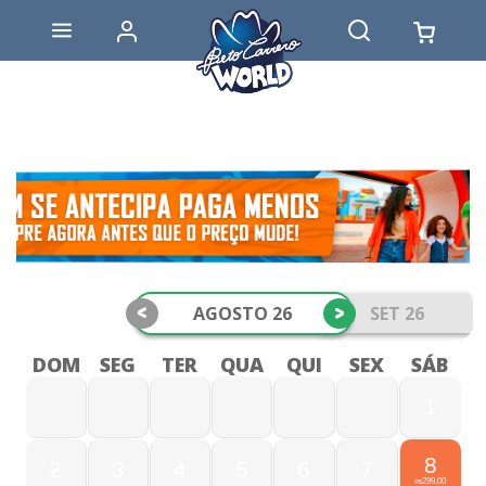
<
>
AGOSTO 26
SET 26
DOM
SEG
TER
QUA
QUI
SEX
SÁB
1
8
2
3
4
5
6
7
299,00
R$