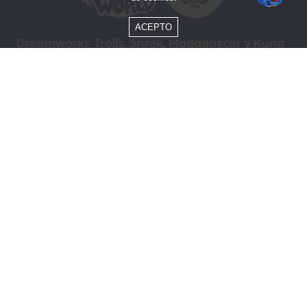
ACEPTO
Dreamworks Trolls, Shrek, Madagascar y Kung
Fu Panda © DreamWorks Animation L.L.C.
Formas de Pago
Compra segura
ÓTIMO
Beto Carrero World @ 2026 / Todos los derechos reservados
85.248.987/0001-10
Política de privacidad