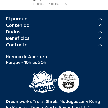
En hasta 10X de R$ 11,90
El parque
Contenido
Dudas
Beneficios
Contacto
Horario de Apertura
Parque - 10h às 20h
Dreamworks Trolls, Shrek, Madagascar y Kung
Fu Panda © DreamWorks Animation L.L.C.