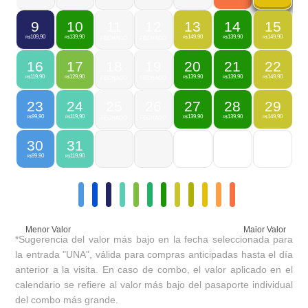
9
10
11
12
13
14
15
109,90
139,90
149,90
139,90
149,90
R$
R$
FECHADO
FECHADO
R$
R$
R$
16
17
18
19
20
21
22
119,90
129,90
139,90
139,90
149,90
R$
R$
FECHADO
FECHADO
R$
R$
R$
23
24
25
26
27
28
29
99,90
119,90
139,90
139,90
149,90
R$
R$
FECHADO
FECHADO
R$
R$
R$
30
31
99,90
119,90
R$
R$
Menor Valor
Maior Valor
*Sugerencia del valor más bajo en la fecha seleccionada para
la entrada "UNA", válida para compras anticipadas hasta el día
anterior a la visita. En caso de combo, el valor aplicado en el
calendario se refiere al valor más bajo del pasaporte individual
del combo más grande.