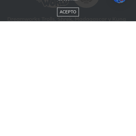
ACEPTO
Dreamworks Trolls, Shrek, Madagascar y Kung
Fu Panda © DreamWorks Animation L.L.C.
Formas de Pago
Compra segura
ÓTIMO
Beto Carrero World @ 2026 / Todos los derechos reservados
85.248.987/0001-10
Política de privacidad