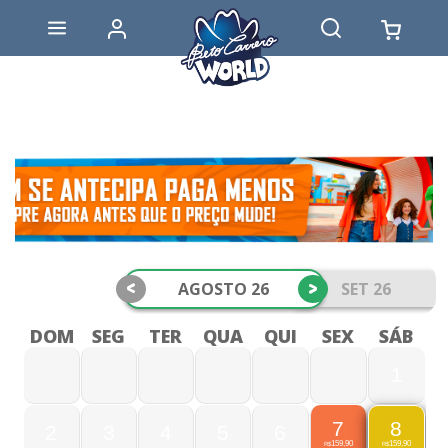
<
>
AGOSTO 26
SET 26
DOM
SEG
TER
QUA
QUI
SEX
SÁB
1
7
8
2
3
4
5
6
159,90
159,90
R$
R$