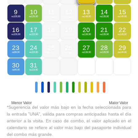
9
10
11
12
13
14
15
109,90
129,90
149,90
139,90
149,90
R$
R$
FECHADO
FECHADO
R$
R$
R$
16
17
18
19
20
21
22
109,90
119,90
139,90
139,90
149,90
R$
R$
FECHADO
FECHADO
R$
R$
R$
23
24
25
26
27
28
29
99,90
119,90
139,90
129,90
149,90
R$
R$
FECHADO
FECHADO
R$
R$
R$
30
31
99,90
119,90
R$
R$
Menor Valor
Maior Valor
*Sugerencia del valor más bajo en la fecha seleccionada para
la entrada "UNA", válida para compras anticipadas hasta el día
anterior a la visita. En caso de combo, el valor aplicado en el
calendario se refiere al valor más bajo del pasaporte individual
del combo más grande.