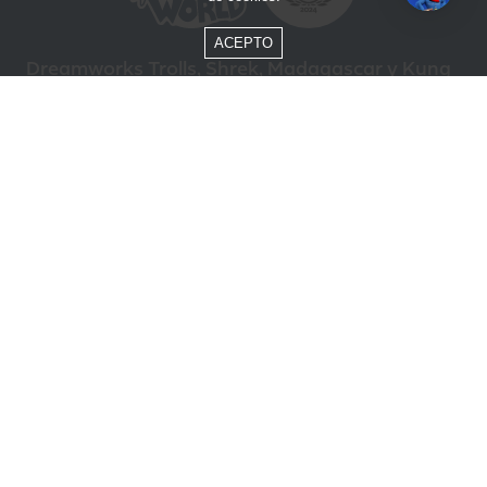
ACEPTO
Dreamworks Trolls, Shrek, Madagascar y Kung
Fu Panda © DreamWorks Animation L.L.C.
Formas de Pago
Compra segura
ÓTIMO
Beto Carrero World @ 2026 / Todos los derechos reservados
85.248.987/0001-10
Política de privacidad