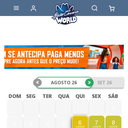
<
>
AGOSTO 26
SET 26
DOM
SEG
TER
QUA
QUI
SEX
SÁB
1
7
8
6
2
3
4
5
149,90
149,90
159,90
R$
R$
R$