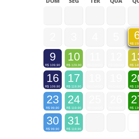
DOM
SEG
TER
QUA
QU
2
3
4
5
R$
15
9
10
11
12
1
R$
109,90
R$
129,90
FECHADO
FECHADO
R$
14
16
17
18
19
2
R$
109,90
R$
119,90
FECHADO
FECHADO
R$
13
23
24
25
26
2
R$
99,90
R$
119,90
FECHADO
FECHADO
R$
13
30
31
R$
99,90
R$
119,90