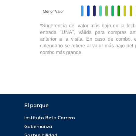
Menor Valor
*Sugerencia del valor más bajo en la fech
entrada "UNA", válida para compras ant
anterior a la visita. En caso de combo, e
calendario se refiere al valor más bajo del 
combo más grande.
El parque
Instituto Beto Carrero
Gobernanza
Sostenibilidad