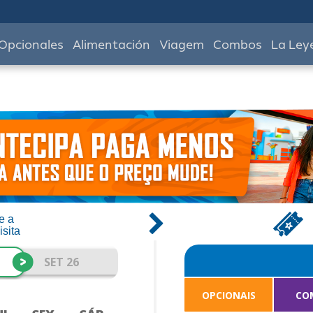
Opcionales
Alimentación
Viagem
Combos
La Ley
e a
isita
>
SET 26
OPCIONAIS
CO