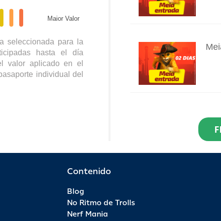
Maior Valor
a seleccionada para la
Mei
icipadas hasta el día
INFO
l valor aplicado en el
pasaporte individual del
Res
Dia
F
INFO
R$ 2
Por 
Contenido
Blog
Pas
No Ritmo de Trolls
INFO
Nerf Mania
R$ 9