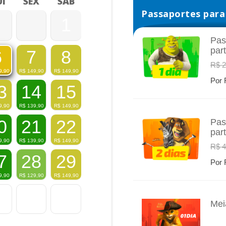
I
SEX
SÁB
Passaportes para 
1
Pas
par
7
8
6
INFO
R$ 2
R$
149,90
R$
149,90
9,90
Por 
3
14
15
9,90
R$
139,90
R$
149,90
0
21
22
Pas
par
INFO
9,90
R$
139,90
R$
149,90
R$ 4
7
28
29
Por 
9,90
R$
129,90
R$
149,90
Mei
INFO