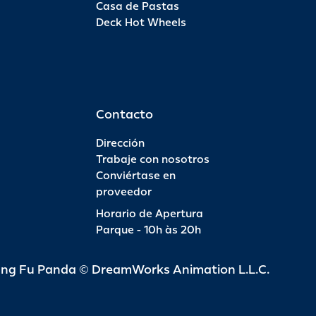
Casa de Pastas
Deck Hot Wheels
Pas
INFO
R$ 6
Contacto
Dirección
Trabaje con nosotros
Conviértase en
Pas
proveedor
Horario de Apertura
INFO
R$ 4
Parque - 10h às 20h
ung Fu Panda © DreamWorks Animation L.L.C.
Pas