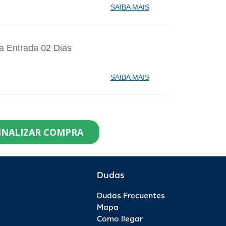
SAIBA MAIS
a Entrada 02 Dias
SAIBA MAIS
identes de Santa Catarina Agosto - 1
INALIZAR COMPRA
99,90
0
R$ 119,90
R$ 0,00
Dudas
Dudas Frecuentes
saporte Anual - 1 Ano - Anual Ouro
Mapa
Como llegar
99,00