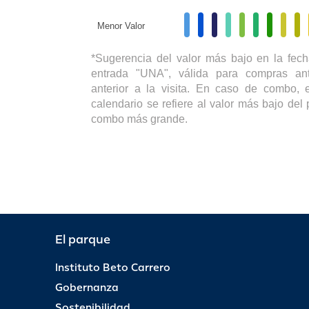
Menor Valor
*Sugerencia del valor más bajo en la fech
entrada "UNA", válida para compras ant
anterior a la visita. En caso de combo, e
calendario se refiere al valor más bajo del 
combo más grande.
El parque
Instituto Beto Carrero
Gobernanza
Sostenibilidad