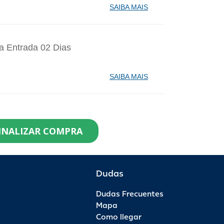
SAIBA MAIS
a Entrada 02 Dias
SAIBA MAIS
identes de Santa Catarina Agosto - 1
INALIZAR COMPRA
99,90
0
R$ 119,90
R$ 0,00
Dudas
Dudas Frecuentes
saporte Anual - 1 Ano - Anual Ouro
Mapa
Como llegar
99,00