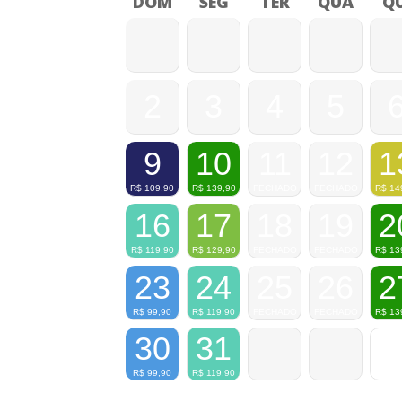
DOM
SEG
TER
QUA
QU
2
3
4
5
9
10
11
12
1
R$
109,90
R$
139,90
FECHADO
FECHADO
R$
14
16
17
18
19
2
R$
119,90
R$
129,90
FECHADO
FECHADO
R$
13
23
24
25
26
2
R$
99,90
R$
119,90
FECHADO
FECHADO
R$
13
30
31
R$
99,90
R$
119,90