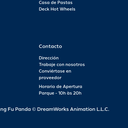
Casa de Pastas
Deck Hot Wheels
Pas
INFO
R$ 6
Contacto
Dirección
Trabaje con nosotros
Conviértase en
Pas
proveedor
Horario de Apertura
INFO
R$ 4
Parque - 10h às 20h
ung Fu Panda © DreamWorks Animation L.L.C.
Pas