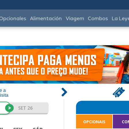
Opcionales
Alimentación
Viagem
Combos
La Ley
e a
isita
>
SET 26
OPCIONAIS
CO