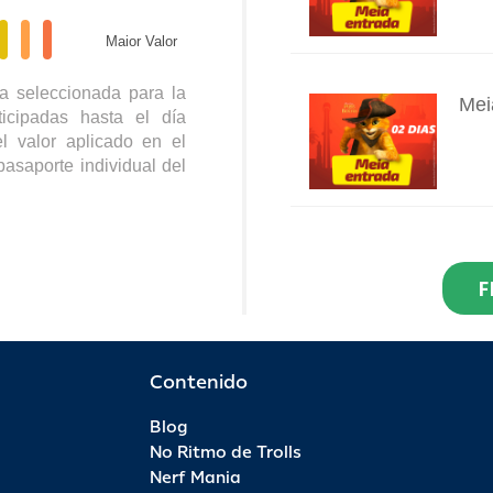
Maior Valor
a seleccionada para la
Mei
icipadas hasta el día
INFO
l valor aplicado en el
pasaporte individual del
Res
Dia
F
INFO
R$ 2
Por 
Contenido
Blog
Pas
No Ritmo de Trolls
INFO
Nerf Mania
R$ 9