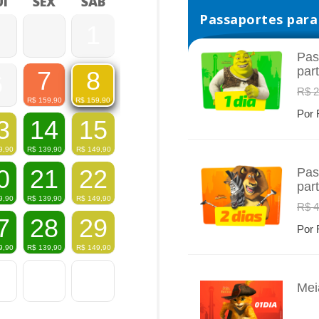
I
SEX
SÁB
Passaportes para 
1
Pas
par
7
8
6
INFO
R$ 2
R$
159,90
R$
159,90
Por 
3
14
15
9,90
R$
139,90
R$
149,90
0
21
22
Pas
par
INFO
9,90
R$
139,90
R$
149,90
R$ 4
7
28
29
Por 
9,90
R$
139,90
R$
149,90
Mei
INFO