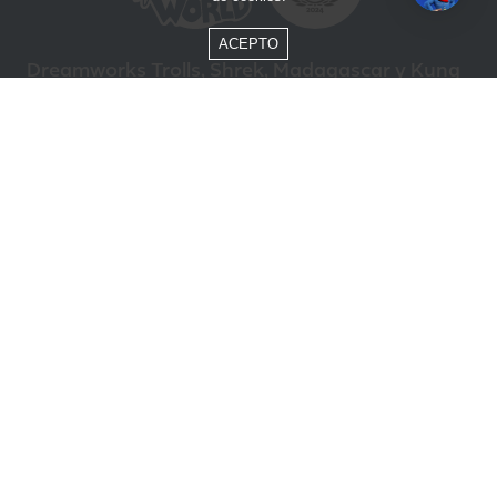
ACEPTO
Dreamworks Trolls, Shrek, Madagascar y Kung
Fu Panda © DreamWorks Animation L.L.C.
Formas de Pago
Compra segura
ÓTIMO
Beto Carrero World @ 2026 / Todos los derechos reservados
85.248.987/0001-10
Política de privacidad