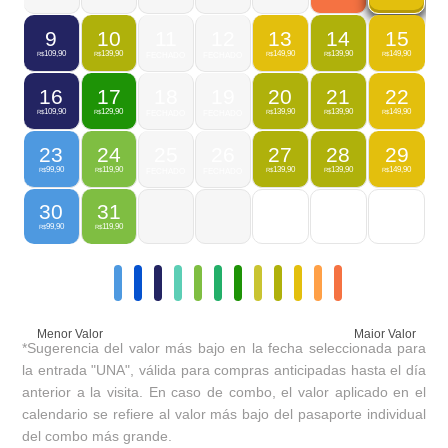
9
10
11
12
13
14
15
109,90
139,90
149,90
139,90
149,90
R$
R$
FECHADO
FECHADO
R$
R$
R$
16
17
18
19
20
21
22
109,90
129,90
139,90
139,90
149,90
R$
R$
FECHADO
FECHADO
R$
R$
R$
23
24
25
26
27
28
29
99,90
119,90
139,90
139,90
149,90
R$
R$
FECHADO
FECHADO
R$
R$
R$
30
31
99,90
119,90
R$
R$
Menor Valor
Maior Valor
*Sugerencia del valor más bajo en la fecha seleccionada para
la entrada "UNA", válida para compras anticipadas hasta el día
anterior a la visita. En caso de combo, el valor aplicado en el
calendario se refiere al valor más bajo del pasaporte individual
del combo más grande.