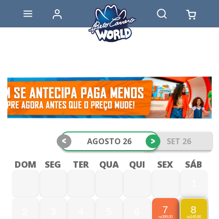
<
>
AGOSTO 26
SET 26
DOM
SEG
TER
QUA
QUI
SEX
SÁB
1
7
8
2
3
4
5
6
399,00
149,90
R$
R$