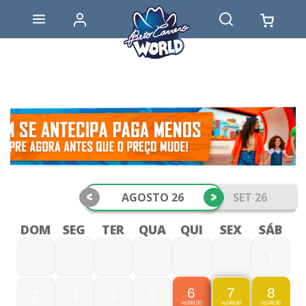
<
>
AGOSTO 26
SET 26
DOM
SEG
TER
QUA
QUI
SEX
SÁB
1
6
8
7
2
3
4
5
399,00
149,90
149,90
R$
R$
R$