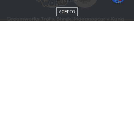
ACEPTO
Dreamworks Trolls, Shrek, Madagascar y Kung
Fu Panda © DreamWorks Animation L.L.C.
Formas de Pago
Compra segura
ÓTIMO
Beto Carrero World @ 2026 / Todos los derechos reservados
85.248.987/0001-10
Política de privacidad