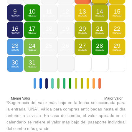
9
10
11
12
13
14
15
109,90
129,90
149,90
139,90
149,90
R$
R$
FECHADO
FECHADO
R$
R$
R$
16
17
18
19
20
21
22
109,90
129,90
139,90
139,90
149,90
R$
R$
FECHADO
FECHADO
R$
R$
R$
23
24
25
26
27
28
29
99,90
119,90
139,90
129,90
149,90
R$
R$
FECHADO
FECHADO
R$
R$
R$
30
31
99,90
119,90
R$
R$
Menor Valor
Maior Valor
*Sugerencia del valor más bajo en la fecha seleccionada para
la entrada "UNA", válida para compras anticipadas hasta el día
anterior a la visita. En caso de combo, el valor aplicado en el
calendario se refiere al valor más bajo del pasaporte individual
del combo más grande.