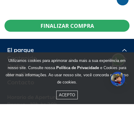
FINALIZAR COMPRA
El parque
Contenido
Utilizamos cookies para aprimorar ainda mais a sua experiência em
Dudas
nosso site. Consulte nossa
Política de Privacidade
e Cookies para
Beneficios
obter mais informações. Ao usar nosso site, você concorda com o uso
Contacto
de cookies.
ACEPTO
Horario de Apertura
Parque - 10h às 20h