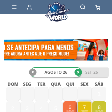
<
>
AGOSTO 26
SET 26
DOM
SEG
TER
QUA
QUI
SEX
SÁB
1
6
8
7
2
3
4
5
159,90
149,90
159,90
R$
R$
R$