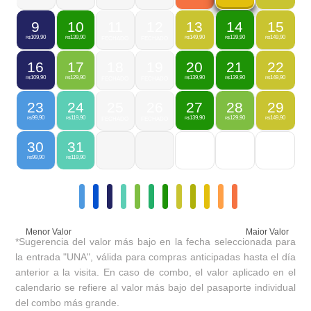
9
10
11
12
13
14
15
109,90
139,90
149,90
139,90
149,90
R$
R$
FECHADO
FECHADO
R$
R$
R$
16
17
18
19
20
21
22
109,90
129,90
139,90
139,90
149,90
R$
R$
FECHADO
FECHADO
R$
R$
R$
23
24
25
26
27
28
29
99,90
119,90
139,90
129,90
149,90
R$
R$
FECHADO
FECHADO
R$
R$
R$
30
31
99,90
119,90
R$
R$
Menor Valor
Maior Valor
*Sugerencia del valor más bajo en la fecha seleccionada para
la entrada "UNA", válida para compras anticipadas hasta el día
anterior a la visita. En caso de combo, el valor aplicado en el
calendario se refiere al valor más bajo del pasaporte individual
del combo más grande.