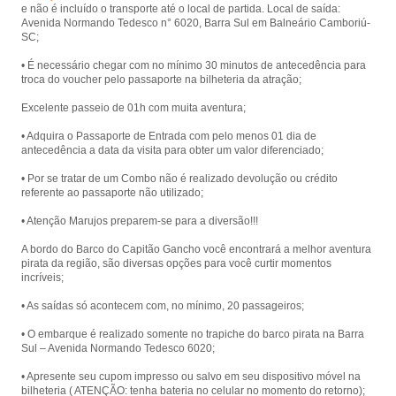
e não é incluído o transporte até o local de partida. Local de saída:
Laranjeiras, com presença animada
Avenida Normando Tedesco n° 6020, Barra Sul em Balneário Camboriú-
de piratas.
SC;
• É necessário chegar com no mínimo 30 minutos de antecedência para
troca do voucher pelo passaporte na bilheteria da atração;
Excelente passeio de 01h com muita aventura;
• Adquira o Passaporte de Entrada com pelo menos 01 dia de
antecedência a data da visita para obter um valor diferenciado;
• Por se tratar de um Combo não é realizado devolução ou crédito
referente ao passaporte não utilizado;
• Atenção Marujos preparem-se para a diversão!!!
A bordo do Barco do Capitão Gancho você encontrará a melhor aventura
pirata da região, são diversas opções para você curtir momentos
incríveis;
• As saídas só acontecem com, no mínimo, 20 passageiros;
• O embarque é realizado somente no trapiche do barco pirata na Barra
Sul – Avenida Normando Tedesco 6020;
• Apresente seu cupom impresso ou salvo em seu dispositivo móvel na
bilheteria ( ATENÇÃO: tenha bateria no celular no momento do retorno);