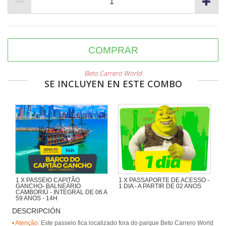
COMPRAR
Beto Carrero World
SE INCLUYEN EN ESTE COMBO
1 X PASSEIO CAPITÃO
1 X PASSAPORTE DE ACESSO -
GANCHO- BALNEÁRIO
1 DIA - A PARTIR DE 02 ANOS
CAMBORIÚ - INTEGRAL DE 06 A
59 ANOS - 14H
DESCRIPCIÓN
Navegando pela Orla de BC,
passando pela Ilha das Cabras e
• Atenção:
Este passeio fica localizado fora do parque Beto Carrero World
desembarcando na Praia de