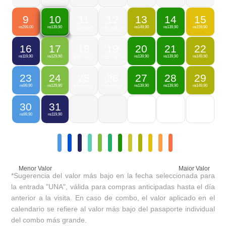
9
11
12
13
14
15
10
299,00
149,90
139,90
159,90
139,90
R$
FECHADO
FECHADO
R$
R$
R$
R$
16
17
18
19
20
21
22
119,90
129,90
139,90
139,90
149,90
R$
R$
FECHADO
FECHADO
R$
R$
R$
23
24
25
26
27
28
29
99,90
129,90
139,90
139,90
149,90
R$
R$
FECHADO
FECHADO
R$
R$
R$
30
31
99,90
119,90
R$
R$
Menor Valor
Maior Valor
*Sugerencia del valor más bajo en la fecha seleccionada para
la entrada "UNA", válida para compras anticipadas hasta el día
anterior a la visita. En caso de combo, el valor aplicado en el
calendario se refiere al valor más bajo del pasaporte individual
del combo más grande.