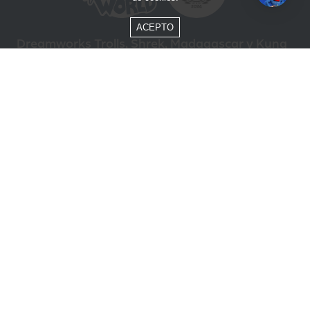
ACEPTO
Dreamworks Trolls, Shrek, Madagascar y Kung
Fu Panda © DreamWorks Animation L.L.C.
Formas de Pago
Compra segura
ÓTIMO
Beto Carrero World @ 2026 / Todos los derechos reservados
85.248.987/0001-10
Política de privacidad