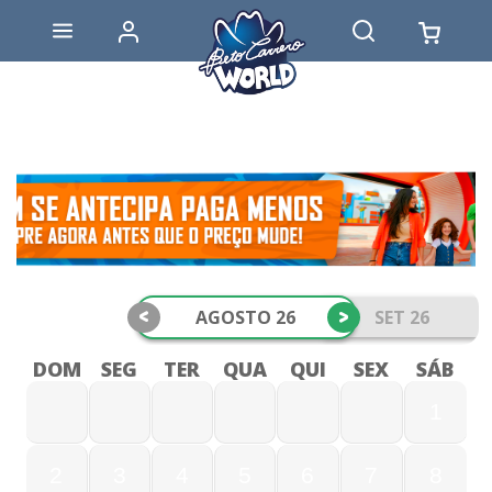
<
>
AGOSTO 26
SET 26
DOM
SEG
TER
QUA
QUI
SEX
SÁB
1
2
3
4
5
6
7
8