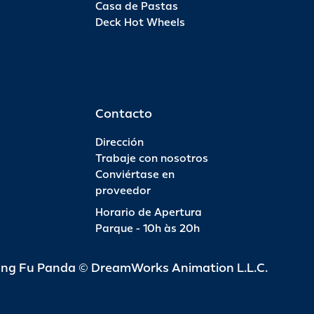
Casa de Pastas
Deck Hot Wheels
Pas
INFO
R$ 6
Contacto
Dirección
Trabaje con nosotros
Conviértase en
Pas
proveedor
Horario de Apertura
INFO
R$ 4
Parque - 10h às 20h
ung Fu Panda © DreamWorks Animation L.L.C.
Pas