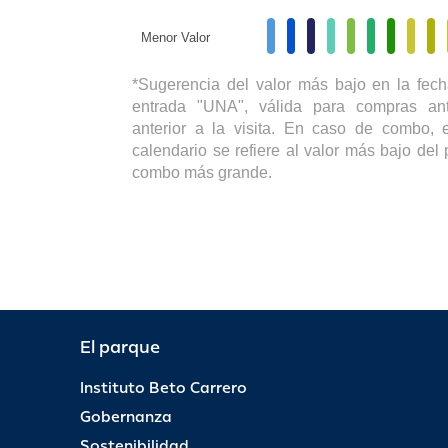
Menor Valor
*Sugerencia del valor más bajo en la fech
entrada "UNA", válida para compras ant
anterior a la visita. En caso de combo, e
calendario se refiere al valor más bajo del 
combo más grande.
El parque
Instituto Beto Carrero
Gobernanza
Sostenibilidad