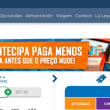
Opcionales
Alimentación
Viagem
Combos
La Ley
e a
isita
>
SET 26
OPCIONAIS
CO