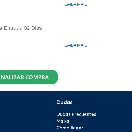
SAIBA MAIS
a Entrada 02 Dias
SAIBA MAIS
identes de Santa Catarina Agosto - 1
INALIZAR COMPRA
99,90
0
R$ 119,90
R$ 0,00
Dudas
Dudas Frecuentes
saporte Anual - 1 Ano - Anual Ouro
Mapa
Como llegar
99,00