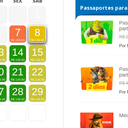
I
SEX
SÁB
Passaportes para 
1
Pas
par
7
8
6
INFO
R$ 2
R$
159,90
R$
159,90
Por 
3
14
15
9,90
R$
139,90
R$
149,90
0
21
22
Pas
par
INFO
9,90
R$
139,90
R$
149,90
R$ 4
7
28
29
Por 
9,90
R$
139,90
R$
149,90
Mei
INFO