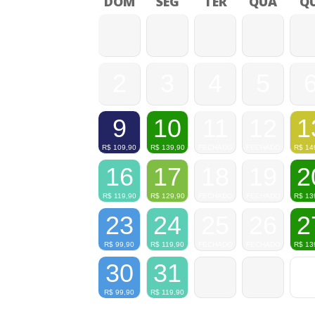
DOM
SEG
TER
QUA
QU
2
3
4
5
9
10
11
12
1
R$
109,90
R$
139,90
FECHADO
FECHADO
R$
14
16
17
18
19
2
R$
119,90
R$
129,90
FECHADO
FECHADO
R$
13
23
24
25
26
2
R$
99,90
R$
119,90
FECHADO
FECHADO
R$
13
30
31
R$
99,90
R$
119,90