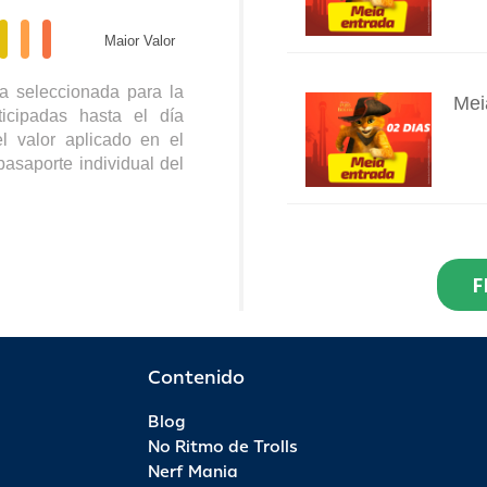
Maior Valor
a seleccionada para la
Mei
icipadas hasta el día
INFO
l valor aplicado en el
pasaporte individual del
Res
Dia
F
INFO
R$ 2
Por 
Contenido
Blog
Pas
No Ritmo de Trolls
INFO
Nerf Mania
R$ 9