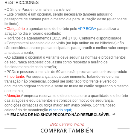
RESTRICCIONES
• O Single Pass é nominal e intransferível;
• Este produto é um opcional, sendo necessário também adquirir o
passaporte de entrada para o mesmo dia para utilização deste (quantidade
limitada);
•
Obrigatório
o agendamento do horário pelo
APP BCW+
para utilizar a
atração no dia e horário escolhido;
• Horários de agendamentos 10:15 até 17:30. Conforme disponibilidade;
• Compras realizadas no dia da visita (na loja online ou na bilheteria) não
são consideradas compras antecipadas, para garantir o melhor valor compre
antecipadamente;
• Ao adquirir o opcional o visitante deve seguir as normas e procedimentos
de segurança estabelecidos, assim como respeitar o horário de
funcionamento de cada atração;
• PCDs e pessoas com mais de 60 anos não precisam adquirir este produto.
•
Importante:
Por segurança, a qualquer momento, tratando-se de uma
transação não presencial, poderá ser solicitado foto frente e verso do
documento original com foto e selfie do titular do cartão segurando o mesmo
documento;
•
Atenção:
A empresa reserva-se o direito de alterar a quantidade e o horário
das atrações e equipamentos eletrônicos por motivo de segurança,
condições climáticas ou força maior sem aviso prévio. Confira nosso
calendário de manutenção
clicando aqui
;
•
** EM CASO DE NO-SHOW PRODUTO NÃO REEMBOLSÁVEL! **
Beto Carrero World
COMPRAR TAMBIÉN