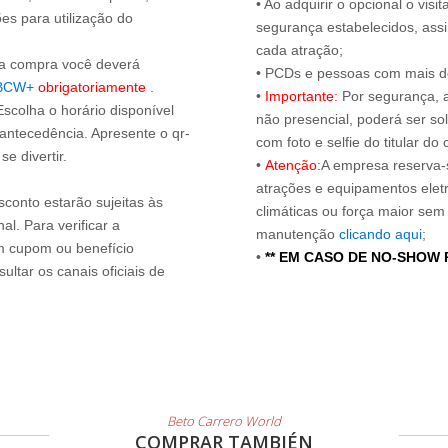
• Ao adquirir o opcional o vi
es para utilização do
segurança estabelecidos, ass
cada atração;
s a compra você deverá
• PCDs e pessoas com mais de
BCW+
obrigatoriamente
.
•
Importante:
Por segurança, 
Escolha o horário disponível
não presencial, poderá ser sol
 antecedência. Apresente o qr-
com foto e selfie do titular 
e divertir.
•
Atenção:
A empresa reserva-s
atrações e equipamentos elet
sconto estarão sujeitas às
climáticas ou força maior sem
l. Para verificar a
manutenção
clicando aqui
;
um cupom ou benefício
•
** EM CASO DE NO-SHOW
ltar os canais oficiais de
Beto Carrero World
COMPRAR TAMBIÉN