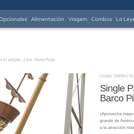
Opcionales
Alimentación
Viagem
Combos
La Ley
s 01 atração - 1 Dia - Barco Pirata
Código: 239994 | Tic
Single P
Barco Pi
¡Aprovecha mejor 
grande de América
a la atracción má