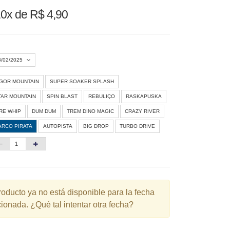
0x de R$ 4,90
8/02/2025
IGOR MOUNTAIN
SUPER SOAKER SPLASH
Agosto 2026
»
TAR MOUNTAIN
SPIN BLAST
REBULIÇO
RASKAPUSKA
D
S
T
Q
Q
S
S
IRE WHIP
DUM DUM
TREM DINO MAGIC
CRAZY RIVER
ARCO PIRATA
AUTOPISTA
BIG DROP
TURBO DRIVE
1
3
4
5
6
7
8
10
11
12
13
14
15
6
17
18
19
20
21
22
3
24
25
26
27
28
29
roducto ya no está disponible para la fecha
ionada. ¿Qué tal intentar otra fecha?
0
31