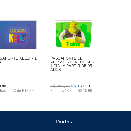
SAPORTE KELLY - 1
PASSAPORTE DE
A
ACESSO - FEVEREIRO -
1 DIA - A PARTIR DE 05
ANOS
atis
R$ 350,00
R$ 159,90
hasta 12X de R$ 0,00
En hasta 10X de R$ 15,99
Dudas