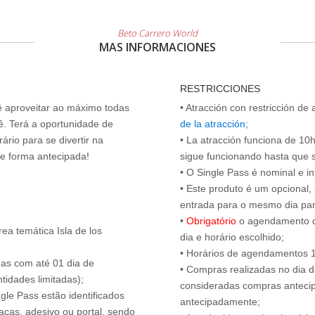
Beto Carrero World
MAS INFORMACIONES
RESTRICCIONES
cê aproveitar ao máximo todas
• Atracción con restricción de
ê. Terá a oportunidade de
de la atracción
;
ário para se divertir na
• La atracción funciona de 10h 
de forma antecipada!
sigue funcionando hasta que se 
• O Single Pass é nominal e int
• Este produto é um opcional
entrada para o mesmo dia para
•
Obrigatório
o agendamento d
ea temática Isla de los
dia e horário escolhido;
• Horários de agendamentos 1
das com até 01 dia de
• Compras realizadas no dia da
tidades limitadas);
consideradas compras antecip
ngle Pass estão identificados
antecipadamente;
acas, adesivo ou portal, sendo