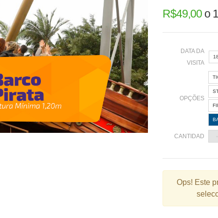
R$
49,00
o
1
DATA DA
1
VISITA
T
«
S
OPÇÕES
F
B
2
CANTIDAD
9
1
2
Ops!
Este p
selecc
3