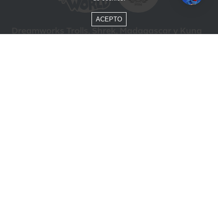
ACEPTO
Dreamworks Trolls, Shrek, Madagascar y Kung
Fu Panda © DreamWorks Animation L.L.C.
Formas de Pago
Compra segura
ÓTIMO
Beto Carrero World @ 2026 / Todos los derechos reservados
85.248.987/0001-10
Política de privacidad