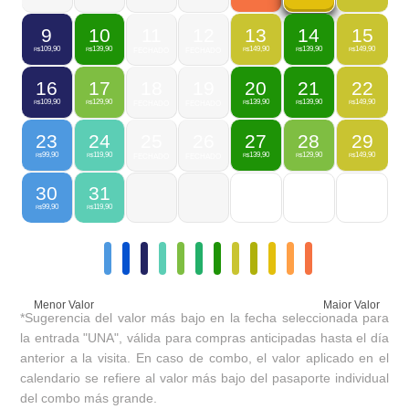
9
10
11
12
13
14
15
109,90
139,90
149,90
139,90
149,90
R$
R$
FECHADO
FECHADO
R$
R$
R$
16
17
18
19
20
21
22
109,90
129,90
139,90
139,90
149,90
R$
R$
FECHADO
FECHADO
R$
R$
R$
23
24
25
26
27
28
29
99,90
119,90
139,90
129,90
149,90
R$
R$
FECHADO
FECHADO
R$
R$
R$
30
31
99,90
119,90
R$
R$
Menor Valor
Maior Valor
*Sugerencia del valor más bajo en la fecha seleccionada para
la entrada "UNA", válida para compras anticipadas hasta el día
anterior a la visita. En caso de combo, el valor aplicado en el
calendario se refiere al valor más bajo del pasaporte individual
del combo más grande.