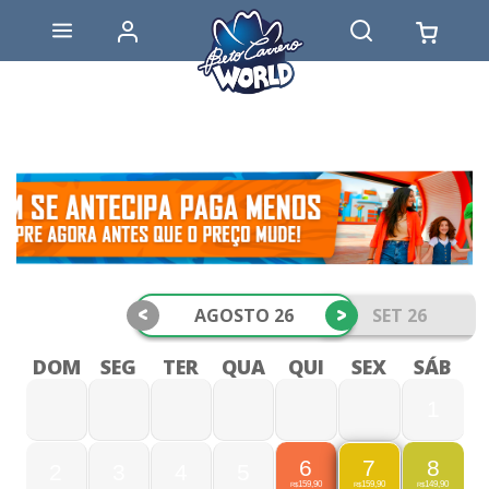
<
>
AGOSTO 26
SET 26
DOM
SEG
TER
QUA
QUI
SEX
SÁB
1
6
8
7
2
3
4
5
159,90
149,90
159,90
R$
R$
R$