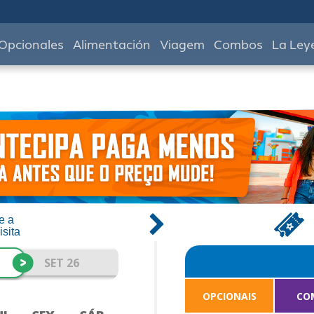
Opcionales
Alimentación
Viagem
Combos
La Ley
e a
isita
>
SET 26
OPCIONAIS
CO