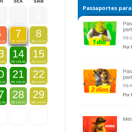
I
SEX
SÁB
Passaportes para 
1
Pas
par
6
8
7
INFO
R$ 2
9,90
R$
149,90
R$
159,90
Por 
3
14
15
9,90
R$
139,90
R$
149,90
0
21
22
Pas
par
INFO
9,90
R$
139,90
R$
149,90
R$ 4
7
28
29
Por 
9,90
R$
129,90
R$
149,90
Mei
INFO