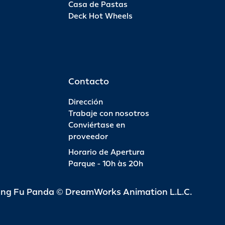
Casa de Pastas
Deck Hot Wheels
Pas
INFO
R$ 6
Contacto
Dirección
Trabaje con nosotros
Conviértase en
Pas
proveedor
Horario de Apertura
INFO
R$ 4
Parque - 10h às 20h
ung Fu Panda © DreamWorks Animation L.L.C.
Pas