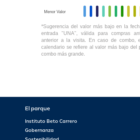
Menor Valor
*Sugerencia del valor más bajo en la fech
entrada "UNA", válida para compras ant
anterior a la visita. En caso de combo, e
calendario se refiere al valor más bajo del 
combo más grande.
El parque
Instituto Beto Carrero
Gobernanza
Sostenibilidad