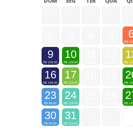
DOM
SEG
TER
QUA
QU
2
3
4
5
R$
15
9
10
11
12
1
R$
109,90
R$
139,90
FECHADO
FECHADO
R$
14
16
17
18
19
2
R$
109,90
R$
129,90
FECHADO
FECHADO
R$
13
23
24
25
26
2
R$
99,90
R$
119,90
FECHADO
FECHADO
R$
13
30
31
R$
99,90
R$
119,90