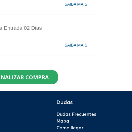
SAIBA MAIS
a Entrada 02 Dias
SAIBA MAIS
identes de Santa Catarina Agosto - 1
INALIZAR COMPRA
99,90
0
R$ 119,90
R$ 0,00
Dudas
Dudas Frecuentes
saporte Anual - 1 Ano - Anual Ouro
Mapa
Como llegar
99,00