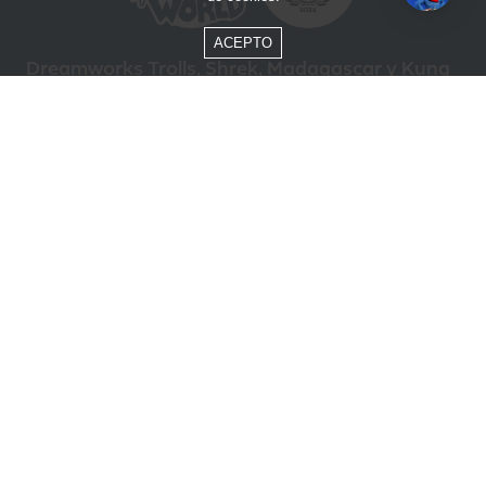
ACEPTO
Dreamworks Trolls, Shrek, Madagascar y Kung
Fu Panda © DreamWorks Animation L.L.C.
Formas de Pago
Compra segura
ÓTIMO
Beto Carrero World @ 2026 / Todos los derechos reservados
85.248.987/0001-10
Política de privacidad