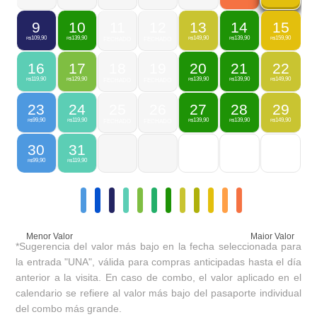
9
10
11
12
13
14
15
109,90
139,90
149,90
139,90
159,90
R$
R$
FECHADO
FECHADO
R$
R$
R$
16
17
18
19
20
21
22
119,90
129,90
139,90
139,90
149,90
R$
R$
FECHADO
FECHADO
R$
R$
R$
23
24
25
26
27
28
29
99,90
119,90
139,90
139,90
149,90
R$
R$
FECHADO
FECHADO
R$
R$
R$
30
31
99,90
119,90
R$
R$
Menor Valor
Maior Valor
*Sugerencia del valor más bajo en la fecha seleccionada para
la entrada "UNA", válida para compras anticipadas hasta el día
anterior a la visita. En caso de combo, el valor aplicado en el
calendario se refiere al valor más bajo del pasaporte individual
del combo más grande.