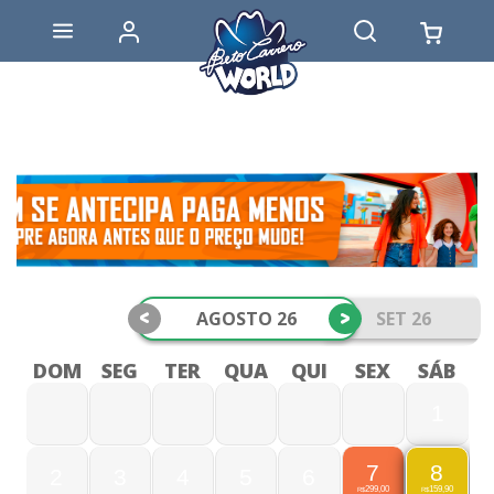
<
>
AGOSTO 26
SET 26
DOM
SEG
TER
QUA
QUI
SEX
SÁB
1
7
8
2
3
4
5
6
299,00
159,90
R$
R$