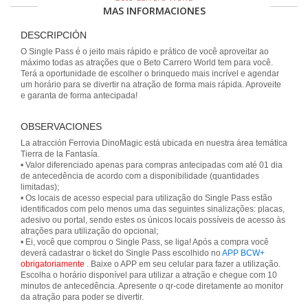
MAS INFORMACIONES
DESCRIPCIÓN
O Single Pass é o jeito mais rápido e prático de você aproveitar ao
máximo todas as atrações que o Beto Carrero World tem para você.
Terá a oportunidade de escolher o brinquedo mais incrível e agendar
um horário para se divertir na atração de forma mais rápida. Aproveite
e garanta de forma antecipada!
OBSERVACIONES
La atracción Ferrovia DinoMagic está ubicada en nuestra área temática
Tierra de la Fantasía.
• Valor diferenciado apenas para compras antecipadas com até 01 dia
de antecedência de acordo com a disponibilidade (quantidades
limitadas);
• Os locais de acesso especial para utilização do Single Pass estão
identificados com pelo menos uma das seguintes sinalizações: placas,
adesivo ou portal, sendo estes os únicos locais possíveis de acesso às
atrações para utilização do opcional;
• Ei, você que comprou o Single Pass, se liga! Após a compra você
deverá cadastrar o ticket do Single Pass escolhido no
APP BCW+
obrigatoriamente
. Baixe o APP em seu celular para fazer a utilização.
Escolha o horário disponível para utilizar a atração e chegue com 10
minutos de antecedência. Apresente o qr-code diretamente ao monitor
da atração para poder se divertir.