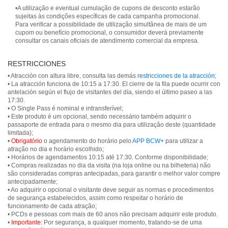
•A utilização e eventual cumulação de cupons de desconto estarão
sujeitas às condições específicas de cada campanha promocional.
Para verificar a possibilidade de utilização simultânea de mais de um
cupom ou benefício promocional, o consumidor deverá previamente
consultar os canais oficiais de atendimento comercial da empresa.
RESTRICCIONES
• Atracción con altura libre, consulta las demás
restricciones de la atracción
;
• La atracción funciona de 10:15 a 17:30. El cierre de la fila puede ocurrir con
antelación según el flujo de visitantes del día, siendo el último paseo a las
17:30.
• O Single Pass é nominal e intransferível;
• Este produto é um opcional, sendo necessário também adquirir o
passaporte de entrada para o mesmo dia para utilização deste (quantidade
limitada);
•
Obrigatório
o agendamento do horário pelo
APP BCW+
para utilizar a
atração no dia e horário escolhido;
• Horários de agendamentos 10:15 até 17:30. Conforme disponibilidade;
• Compras realizadas no dia da visita (na loja online ou na bilheteria) não
são consideradas compras antecipadas, para garantir o melhor valor compre
antecipadamente;
• Ao adquirir o opcional o visitante deve seguir as normas e procedimentos
de segurança estabelecidos, assim como respeitar o horário de
funcionamento de cada atração;
• PCDs e pessoas com mais de 60 anos não precisam adquirir este produto.
•
Importante:
Por segurança, a qualquer momento, tratando-se de uma