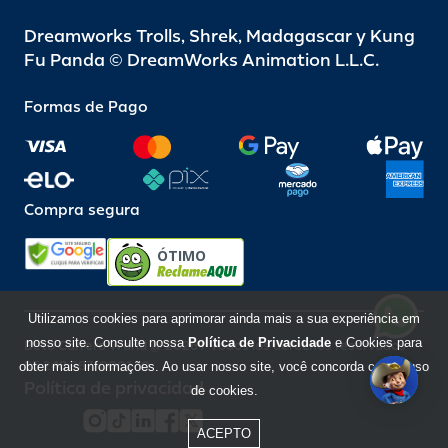
Dreamworks Trolls, Shrek, Madagascar y Kung
Fu Panda © DreamWorks Animation L.L.C.
Formas de Pago
Compra segura
ÓTIMO
Utilizamos cookies para aprimorar ainda mais a sua experiência em
nosso site. Consulte nossa
Política de Privacidade
e Cookies para
Beto Carrero World @ 2026 / Todos los derechos reservados
85.248.987/0001-10
obter mais informações. Ao usar nosso site, você concorda com o uso
Política de privacidad
de cookies.
ACEPTO