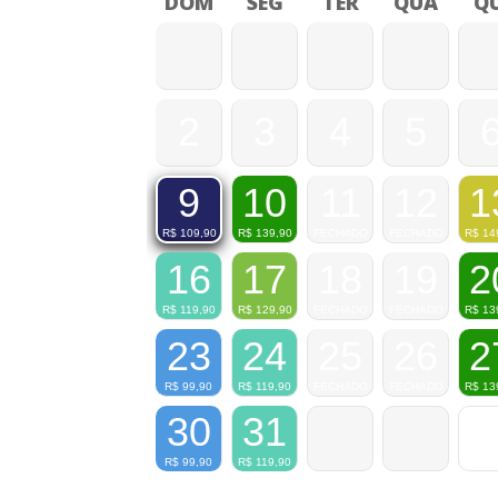
DOM
SEG
TER
QUA
QU
2
3
4
5
10
11
12
1
9
R$
139,90
FECHADO
FECHADO
R$
14
R$
109,90
16
17
18
19
2
R$
119,90
R$
129,90
FECHADO
FECHADO
R$
13
23
24
25
26
2
R$
99,90
R$
119,90
FECHADO
FECHADO
R$
13
30
31
R$
99,90
R$
119,90