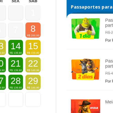
I
SEX
SÁB
Passaportes para 
1
Pas
par
8
6
7
INFO
R$ 2
R$
299,00
Por 
3
14
15
9,90
R$
139,90
R$
159,90
0
21
22
Pas
par
INFO
9,90
R$
139,90
R$
149,90
R$ 4
7
28
29
Por 
9,90
R$
139,90
R$
149,90
Mei
INFO