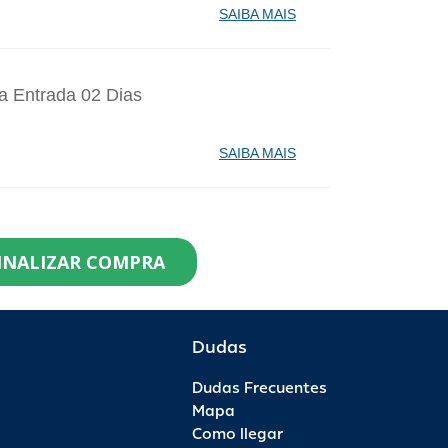
SAIBA MAIS
a Entrada 02 Dias
SAIBA MAIS
identes de Santa Catarina Agosto - 1
INALIZAR COMPRA
99,90
0
R$ 82,90
R$ 0,00
Dudas
Dudas Frecuentes
saporte Anual - 1 Ano - Anual Ouro
Mapa
Como llegar
99,00