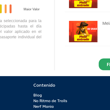
Maior Valor
a seleccionada para la
Mei
icipadas hasta el día
INFO
l valor aplicado en el
pasaporte individual del
Res
Dia
F
INFO
R$ 2
Por 
Contenido
Blog
Pas
No Ritmo de Trolls
INFO
Nerf Mania
R$ 9