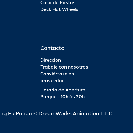
Casa de Pastas
Deck Hot Wheels
Pas
INFO
R$ 6
Contacto
Dirección
Trabaje con nosotros
Conviértase en
Pas
proveedor
Horario de Apertura
INFO
R$ 4
Parque - 10h às 20h
ung Fu Panda © DreamWorks Animation L.L.C.
Pas