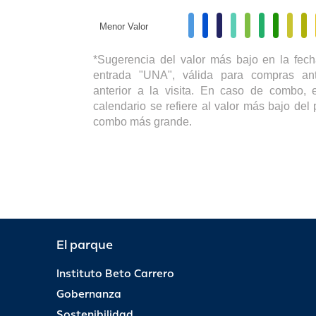
Menor Valor
*Sugerencia del valor más bajo en la fech
entrada "UNA", válida para compras ant
anterior a la visita. En caso de combo, e
calendario se refiere al valor más bajo del 
combo más grande.
El parque
Instituto Beto Carrero
Gobernanza
Sostenibilidad