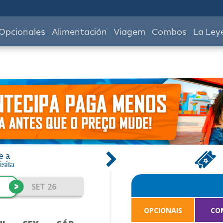
Opcionales
Alimentación
Viagem
Combos
La Ley
e a
isita
>
SET 26
OPCIONAIS
CO