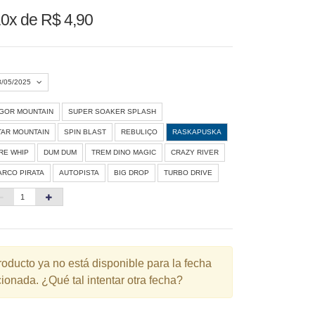
0x de R$ 4,90
8/05/2025
IGOR MOUNTAIN
SUPER SOAKER SPLASH
Agosto 2026
»
TAR MOUNTAIN
SPIN BLAST
REBULIÇO
RASKAPUSKA
D
S
T
Q
Q
S
S
IRE WHIP
DUM DUM
TREM DINO MAGIC
CRAZY RIVER
ARCO PIRATA
AUTOPISTA
BIG DROP
TURBO DRIVE
1
3
4
5
6
7
8
10
11
12
13
14
15
6
17
18
19
20
21
22
3
24
25
26
27
28
29
roducto ya no está disponible para la fecha
ionada. ¿Qué tal intentar otra fecha?
0
31