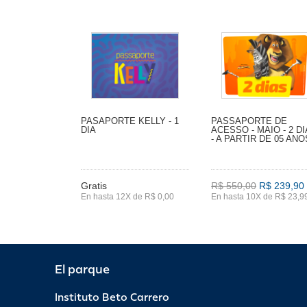
PASAPORTE KELLY - 1
PASSAPORTE DE
DIA
ACESSO - MAIO - 2 D
- A PARTIR DE 05 ANO
Gratis
R$ 550,00
R$ 239,90
En hasta 12X de R$ 0,00
En hasta 10X de R$ 23,9
El parque
Instituto Beto Carrero