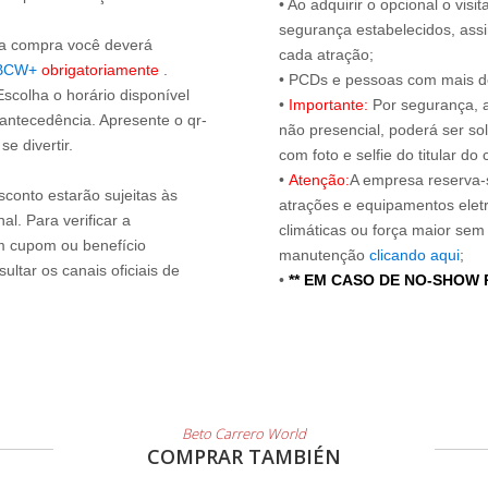
• Ao adquirir o opcional o vi
segurança estabelecidos, ass
s a compra você deverá
cada atração;
BCW+
obrigatoriamente
.
• PCDs e pessoas com mais de
Escolha o horário disponível
•
Importante:
Por segurança, 
 antecedência. Apresente o qr-
não presencial, poderá ser sol
e divertir.
com foto e selfie do titular 
•
Atenção:
A empresa reserva-s
sconto estarão sujeitas às
atrações e equipamentos elet
l. Para verificar a
climáticas ou força maior sem
um cupom ou benefício
manutenção
clicando aqui
;
ltar os canais oficiais de
•
** EM CASO DE NO-SHOW
Beto Carrero World
COMPRAR TAMBIÉN