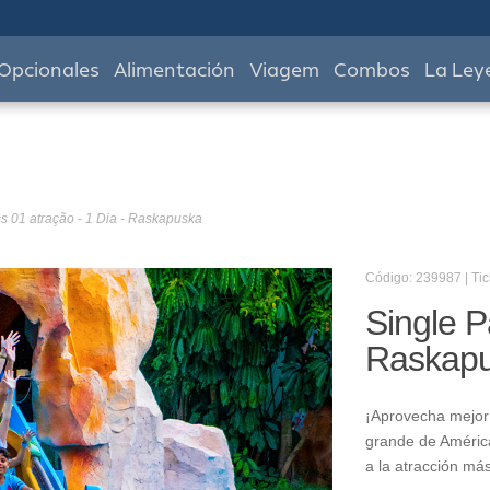
Opcionales
Alimentación
Viagem
Combos
La Ley
s 01 atração - 1 Dia - Raskapuska
Código: 239987 | Tic
Single P
Raskap
¡Aprovecha mejor 
grande de América
a la atracción má