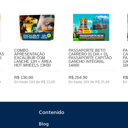
COMBO
PASSAPORTE BETO
PA
IAS
APRESENTAÇÃO
CARRERO 01 DIA + 01
CA
S
EXCALIBUR COM
PASSAPORTE CAPITÃO
PA
LANCHE 12H + ÁREA
GANCHO INTEGRAL
GA
HOT WHEELS 13H30
14H00
16
R$ 130,00
R$ 254,90
R$
9
En hasta 10X de R$ 13,00
En hasta 10X de R$ 25,49
En 
Contenido
Blog