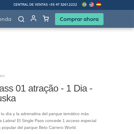
CENTRAL DE VENTAS
+55 47 3261.2222
Comprar ahora
enda
ket
ass 01 atração - 1 Dia -
uska
tu día y la adrenalina del parque temático más
 Latina! El Single Pass concede 1 acceso especial
s popular del parque Beto Carrero World.