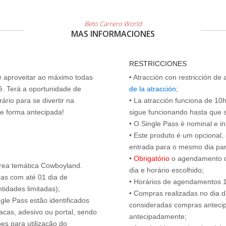
Beto Carrero World
MAS INFORMACIONES
RESTRICCIONES
cê aproveitar ao máximo todas
• Atracción con restricción de
ê. Terá a oportunidade de
de la atracción
;
ário para se divertir na
• La atracción funciona de 10h 
de forma antecipada!
sigue funcionando hasta que se 
• O Single Pass é nominal e int
• Este produto é um opcional
entrada para o mesmo dia para
•
Obrigatório
o agendamento d
rea temática Cowboyland.
dia e horário escolhido;
das com até 01 dia de
• Horários de agendamentos 1
tidades limitadas);
• Compras realizadas no dia da
ngle Pass estão identificados
consideradas compras antecip
acas, adesivo ou portal, sendo
antecipadamente;
es para utilização do