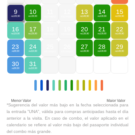
10
11
12
13
14
15
9
139,90
149,90
139,90
159,90
109,90
R$
FECHADO
FECHADO
R$
R$
R$
R$
16
17
18
19
20
21
22
119,90
129,90
139,90
139,90
149,90
R$
R$
FECHADO
FECHADO
R$
R$
R$
23
24
25
26
27
28
29
99,90
119,90
139,90
139,90
149,90
R$
R$
FECHADO
FECHADO
R$
R$
R$
30
31
99,90
119,90
R$
R$
Menor Valor
Maior Valor
*Sugerencia del valor más bajo en la fecha seleccionada para
la entrada "UNA", válida para compras anticipadas hasta el día
anterior a la visita. En caso de combo, el valor aplicado en el
calendario se refiere al valor más bajo del pasaporte individual
del combo más grande.