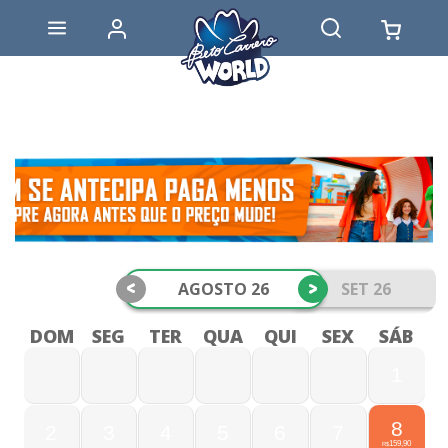
<
>
AGOSTO 26
SET 26
DOM
SEG
TER
QUA
QUI
SEX
SÁB
1
8
2
3
4
5
6
7
159,90
R$