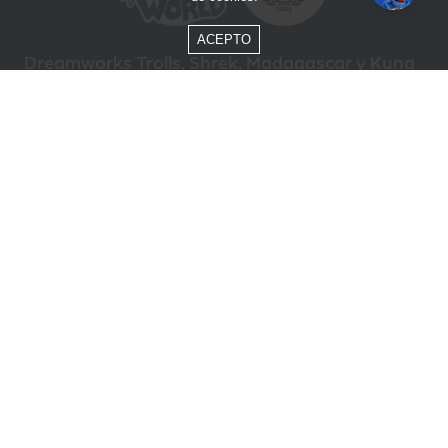
ACEPTO
Dreamworks Trolls, Shrek, Madagascar y Kung
Fu Panda © DreamWorks Animation L.L.C.
Formas de Pago
Compra segura
ÓTIMO
Beto Carrero World @ 2026 / Todos los derechos reservados
85.248.987/0001-10
Política de privacidad