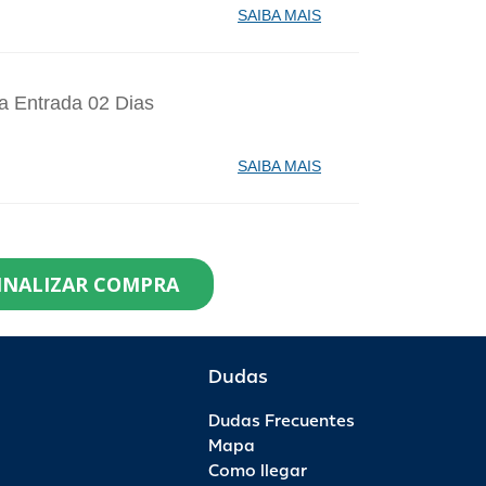
SAIBA MAIS
a Entrada 02 Dias
SAIBA MAIS
identes de Santa Catarina Agosto - 1
INALIZAR COMPRA
99,90
0
R$ 82,90
R$ 0,00
Dudas
Dudas Frecuentes
aporte Anual - 1 Ano - Anual Ouro
Mapa
Como llegar
99,00