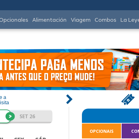
Opcionales
Alimentación
Viagem
Combos
La Ley
e a
isita
>
SET 26
OPCIONAIS
CO