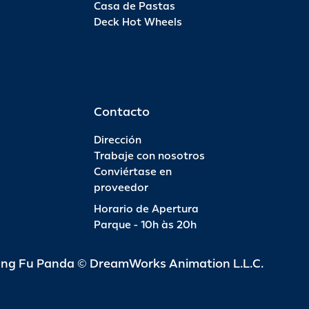
Casa de Pastas
Deck Hot Wheels
Pas
INFO
R$ 6
Contacto
Dirección
Trabaje con nosotros
Conviértase en
Pas
proveedor
Horario de Apertura
INFO
R$ 4
Parque - 10h às 20h
ung Fu Panda © DreamWorks Animation L.L.C.
Pas