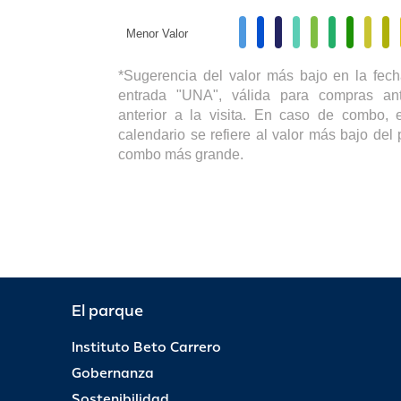
Menor Valor
*Sugerencia del valor más bajo en la fech
entrada "UNA", válida para compras ant
anterior a la visita. En caso de combo, e
calendario se refiere al valor más bajo del 
combo más grande.
El parque
Instituto Beto Carrero
Gobernanza
Sostenibilidad