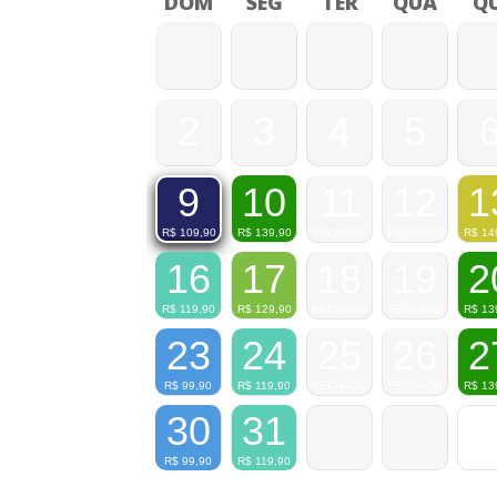
DOM
SEG
TER
QUA
QU
2
3
4
5
10
11
12
1
9
R$
139,90
FECHADO
FECHADO
R$
14
R$
109,90
16
17
18
19
2
R$
119,90
R$
129,90
FECHADO
FECHADO
R$
13
23
24
25
26
2
R$
99,90
R$
119,90
FECHADO
FECHADO
R$
13
30
31
R$
99,90
R$
119,90