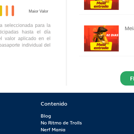
Maior Valor
a seleccionada para la
Mei
icipadas hasta el día
INFO
l valor aplicado en el
pasaporte individual del
Res
Dia
F
INFO
R$ 2
Por 
Contenido
Blog
Pas
No Ritmo de Trolls
INFO
Nerf Mania
R$ 9