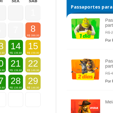
I
SEX
SÁB
Passaportes para 
1
Pas
par
8
6
7
INFO
R$ 2
R$
399,00
Por 
3
14
15
9,90
R$
139,90
R$
159,90
0
21
22
Pas
par
INFO
9,90
R$
139,90
R$
149,90
R$ 4
7
28
29
Por 
9,90
R$
139,90
R$
149,90
Mei
INFO