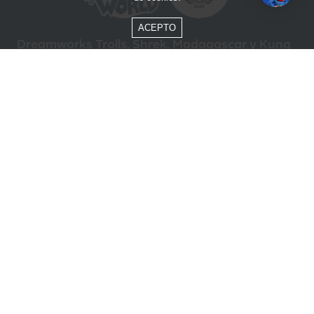
ACEPTO
Dreamworks Trolls, Shrek, Madagascar y Kung
Fu Panda © DreamWorks Animation L.L.C.
Formas de Pago
Compra segura
ÓTIMO
Beto Carrero World @ 2026 / Todos los derechos reservados
85.248.987/0001-10
Política de privacidad