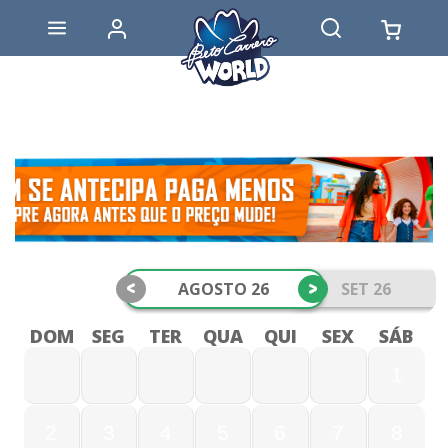
<
>
AGOSTO 26
SET 26
DOM
SEG
TER
QUA
QUI
SEX
SÁB
1
2
3
4
5
6
7
8