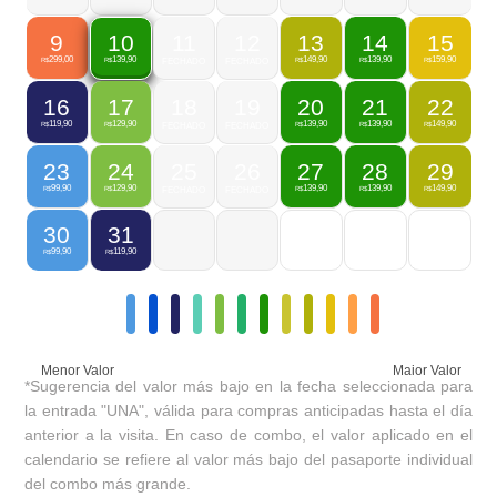
9
11
12
13
14
15
10
299,00
149,90
139,90
159,90
139,90
R$
FECHADO
FECHADO
R$
R$
R$
R$
16
17
18
19
20
21
22
119,90
129,90
139,90
139,90
149,90
R$
R$
FECHADO
FECHADO
R$
R$
R$
23
24
25
26
27
28
29
99,90
129,90
139,90
139,90
149,90
R$
R$
FECHADO
FECHADO
R$
R$
R$
30
31
99,90
119,90
R$
R$
Menor Valor
Maior Valor
*Sugerencia del valor más bajo en la fecha seleccionada para
la entrada "UNA", válida para compras anticipadas hasta el día
anterior a la visita. En caso de combo, el valor aplicado en el
calendario se refiere al valor más bajo del pasaporte individual
del combo más grande.