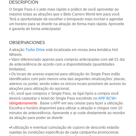
DESCRIPCIÓN
O Single Pass é o jeito mais rápido e prático de você aproveitar ao
máximo todas as atrações que o Beto Carrero World tem para você.
Terá a oportunidade de escolher o brinquedo mais incrível e agendar
um horário para se divertir na atração de forma mais rápida. Aproveite
e garanta de forma antecipada!
OBSERVACIONES
A atração
Turbo Drive
está localizada em nossa área temática Hot
Wheels.
• Valor diferenciado apenas para compras antecipadas com até 01 dia
de antecedência de acordo com a disponibilidade (quantidades
limitadas);
• Os locais de acesso especial para utilização do Single Pass estão
identificados com pelo menos uma das seguintes sinalizações: placas,
adesivo ou portal, sendo estes os únicos locais possíveis de acesso às
atrações para utilização do opcional;
• Ei, você que comprou o Single Pass, se liga! Após a compra você
deverá cadastrar o ticket do Single Pass escolhido no
APP BCW+
obrigatoriamente
. Baixe o APP em seu celular para fazer a utilização.
Escolha o horário disponível para utilizar a atração e chegue com 10
minutos de antecedência. Apresente o qr-code diretamente ao monitor
da atração para poder se divertir.
•A utilização e eventual cumulação de cupons de desconto estarão
sujeitas às condições específicas de cada campanha promocional.