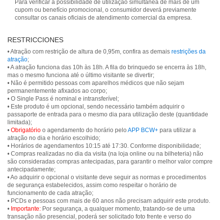
Para verificar a possibilidade de utilização simultânea de mais de um
cupom ou benefício promocional, o consumidor deverá previamente
consultar os canais oficiais de atendimento comercial da empresa.
RESTRICCIONES
• Atração com restrição de altura de 0,95m, confira as demais
restrições da
atração
;
• A atração funciona das 10h às 18h. A fila do brinquedo se encerra às 18h,
mas o mesmo funciona até o último visitante se divertir;
• Não é permitido pessoas com aparelhos médicos que não sejam
permanentemente afixados ao corpo;
• O Single Pass é nominal e intransferível;
• Este produto é um opcional, sendo necessário também adquirir o
passaporte de entrada para o mesmo dia para utilização deste (quantidade
limitada);
•
Obrigatório
o agendamento do horário pelo
APP BCW+
para utilizar a
atração no dia e horário escolhido;
• Horários de agendamentos 10:15 até 17:30. Conforme disponibilidade;
• Compras realizadas no dia da visita (na loja online ou na bilheteria) não
são consideradas compras antecipadas, para garantir o melhor valor compre
antecipadamente;
• Ao adquirir o opcional o visitante deve seguir as normas e procedimentos
de segurança estabelecidos, assim como respeitar o horário de
funcionamento de cada atração;
• PCDs e pessoas com mais de 60 anos não precisam adquirir este produto.
•
Importante:
Por segurança, a qualquer momento, tratando-se de uma
transação não presencial, poderá ser solicitado foto frente e verso do