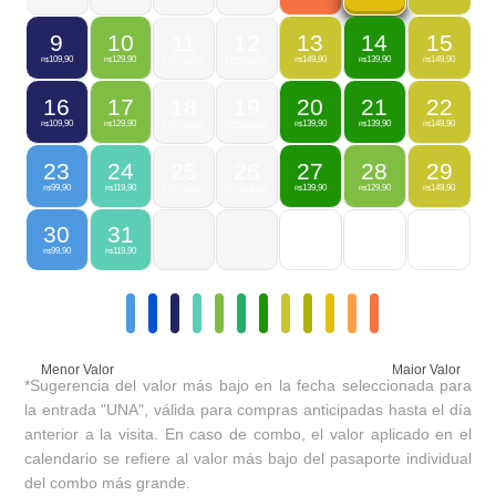
9
10
11
12
13
14
15
109,90
129,90
149,90
139,90
149,90
R$
R$
FECHADO
FECHADO
R$
R$
R$
16
17
18
19
20
21
22
109,90
129,90
139,90
139,90
149,90
R$
R$
FECHADO
FECHADO
R$
R$
R$
23
24
25
26
27
28
29
99,90
119,90
139,90
129,90
149,90
R$
R$
FECHADO
FECHADO
R$
R$
R$
30
31
99,90
119,90
R$
R$
Menor Valor
Maior Valor
*Sugerencia del valor más bajo en la fecha seleccionada para
la entrada "UNA", válida para compras anticipadas hasta el día
anterior a la visita. En caso de combo, el valor aplicado en el
calendario se refiere al valor más bajo del pasaporte individual
del combo más grande.