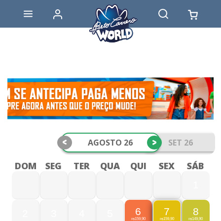
<
>
AGOSTO 26
SET 26
DOM
SEG
TER
QUA
QUI
SEX
SÁB
1
6
8
7
2
3
4
5
159,90
149,90
159,90
R$
R$
R$