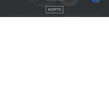
ACEPTO
Dreamworks Trolls, Shrek, Madagascar y Kung
Fu Panda © DreamWorks Animation L.L.C.
Formas de Pago
Compra segura
ÓTIMO
Beto Carrero World @ 2026 / Todos los derechos reservados
85.248.987/0001-10
Política de privacidad