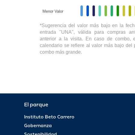
Menor Valor
*Sugerencia del valor más bajo en la fech
entrada "UNA", válida para compras ant
anterior a la visita. En caso de combo, e
calendario se refiere al valor más bajo del 
combo más grande.
El parque
Instituto Beto Carrero
Gobernanza
Sostenibilidad