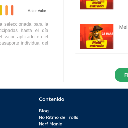
Maior Valor
a seleccionada para la
Mei
icipadas hasta el día
INFO
l valor aplicado en el
pasaporte individual del
Res
Dia
F
INFO
R$ 2
Por 
Contenido
Blog
Pas
No Ritmo de Trolls
INFO
Nerf Mania
R$ 9