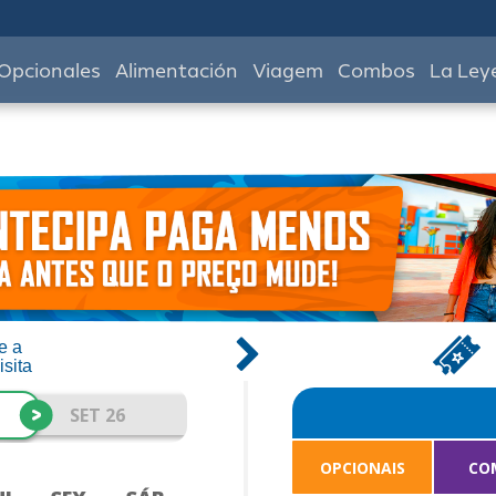
Opcionales
Alimentación
Viagem
Combos
La Ley
e a
isita
>
SET 26
OPCIONAIS
CO