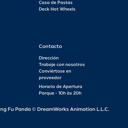
Casa de Pastas
Deck Hot Wheels
Pas
INFO
R$ 6
Contacto
Dirección
Trabaje con nosotros
Conviértase en
Pas
proveedor
Horario de Apertura
INFO
R$ 4
Parque - 10h às 20h
ung Fu Panda © DreamWorks Animation L.L.C.
Pas