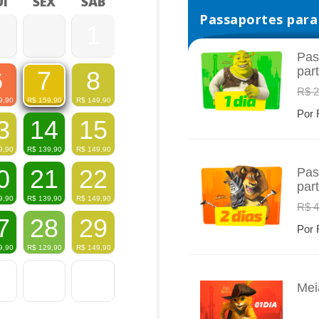
I
SEX
SÁB
Passaportes para 
1
Pas
par
6
8
7
INFO
R$ 2
9,90
R$
149,90
R$
159,90
Por 
3
14
15
9,90
R$
139,90
R$
149,90
0
21
22
Pas
par
INFO
9,90
R$
139,90
R$
149,90
R$ 4
7
28
29
Por 
9,90
R$
129,90
R$
149,90
Mei
INFO