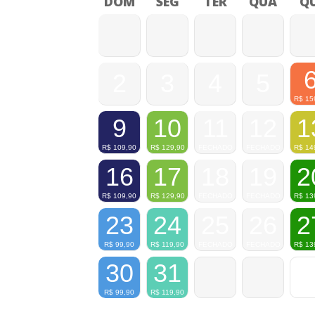
DOM
SEG
TER
QUA
QU
2
3
4
5
R$
15
9
10
11
12
1
R$
109,90
R$
129,90
FECHADO
FECHADO
R$
14
16
17
18
19
2
R$
109,90
R$
129,90
FECHADO
FECHADO
R$
13
23
24
25
26
2
R$
99,90
R$
119,90
FECHADO
FECHADO
R$
13
30
31
R$
99,90
R$
119,90