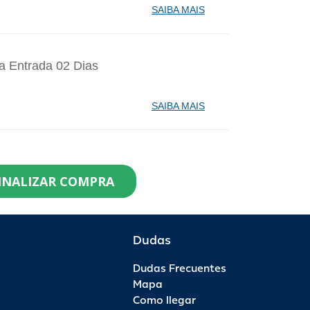
SAIBA MAIS
a Entrada 02 Dias
SAIBA MAIS
identes de Santa Catarina Agosto - 1
INALIZAR COMPRA
99,90
0
R$ 119,90
R$ 0,00
Dudas
Dudas Frecuentes
saporte Anual - 1 Ano - Anual Ouro
Mapa
Como llegar
99,00