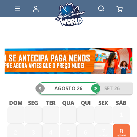
<
>
AGOSTO 26
SET 26
DOM
SEG
TER
QUA
QUI
SEX
SÁB
1
7
8
2
3
4
5
6
299,00
159,90
R$
R$