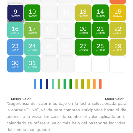
10
11
12
13
14
15
9
139,90
149,90
139,90
159,90
109,90
R$
FECHADO
FECHADO
R$
R$
R$
R$
16
17
18
19
20
21
22
119,90
129,90
139,90
139,90
149,90
R$
R$
FECHADO
FECHADO
R$
R$
R$
23
24
25
26
27
28
29
99,90
119,90
139,90
139,90
149,90
R$
R$
FECHADO
FECHADO
R$
R$
R$
30
31
99,90
119,90
R$
R$
Menor Valor
Maior Valor
*Sugerencia del valor más bajo en la fecha seleccionada para
la entrada "UNA", válida para compras anticipadas hasta el día
anterior a la visita. En caso de combo, el valor aplicado en el
calendario se refiere al valor más bajo del pasaporte individual
del combo más grande.