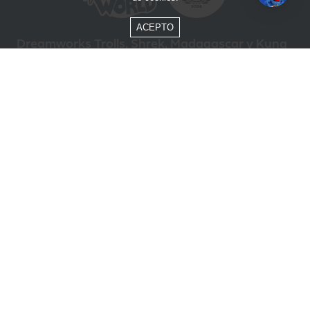
ACEPTO
Dreamworks Trolls, Shrek, Madagascar y Kung
Fu Panda © DreamWorks Animation L.L.C.
Formas de Pago
Compra segura
ÓTIMO
Beto Carrero World @ 2026 / Todos los derechos reservados
85.248.987/0001-10
Política de privacidad