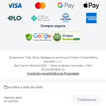
Compra segura
Dreamworks Trolls, Shrek, Madagascar and Kung Fu Panda © DreamWorks
Animation L.L.C.
Beto Carrero World @ 2026 — Todos os direitos reservados. CNPJ
85.248.987/0001-10
Condições gerais
Política de Privacidade
escolha a data da visita
Adicione itens
Adicionar
no carrinho