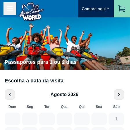
Compre aqui
Passaportes para 1 ou 2 dias
Escolha a data da visita
Agosto 2026
Dom
Seg
Ter
Qua
Qui
Sex
Sáb
1