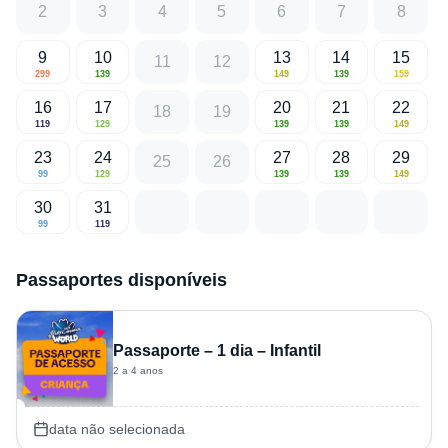
2
3
4
5
6
7
8
9
10
13
14
15
11
12
299
139
149
139
159
16
17
20
21
22
18
19
119
129
139
139
149
23
24
27
28
29
25
26
99
129
139
139
149
30
31
99
119
Passaportes disponíveis
Passaporte – 1 dia – Infantil
2 a 4 anos
data não selecionada