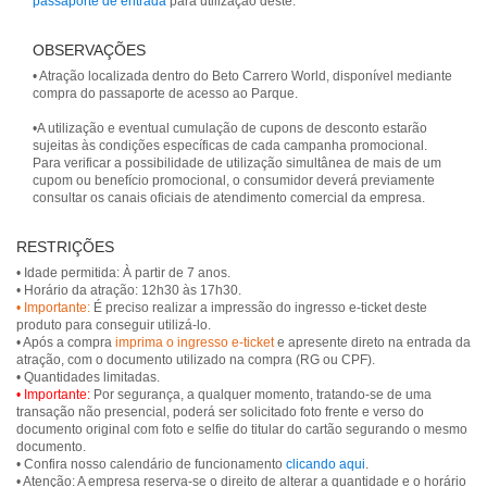
passaporte de entrada
para utilização deste.
OBSERVAÇÕES
• Atração localizada dentro do Beto Carrero World, disponível mediante
compra do passaporte de acesso ao Parque.
•A utilização e eventual cumulação de cupons de desconto estarão
sujeitas às condições específicas de cada campanha promocional.
Para verificar a possibilidade de utilização simultânea de mais de um
cupom ou benefício promocional, o consumidor deverá previamente
consultar os canais oficiais de atendimento comercial da empresa.
RESTRIÇÕES
• Idade permitida: À partir de 7 anos.
• Importante:
É preciso realizar a impressão do ingresso e-ticket deste
produto para conseguir utilizá-lo.
• Após a compra
imprima o ingresso e-ticket
e apresente direto na entrada da
atração, com o documento utilizado na compra (RG ou CPF).
• Importante:
Por segurança, a qualquer momento, tratando-se de uma
transação não presencial, poderá ser solicitado foto frente e verso do
documento original com foto e selfie do titular do cartão segurando o mesmo
documento.
• Confira nosso calendário de funcionamento
clicando aqui
.
• Atenção: A empresa reserva-se o direito de alterar a quantidade e o horário