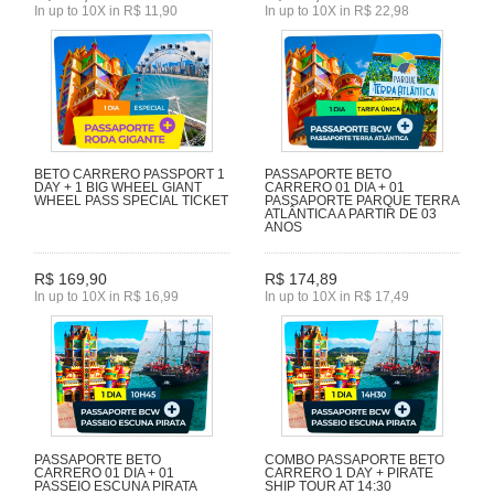
In up to 10X in R$ 11,90
In up to 10X in R$ 22,98
BETO CARRERO PASSPORT 1
PASSAPORTE BETO
DAY + 1 BIG WHEEL GIANT
CARRERO 01 DIA + 01
WHEEL PASS SPECIAL TICKET
PASSAPORTE PARQUE TERRA
ATLÂNTICA A PARTIR DE 03
ANOS
R$ 169,90
R$ 174,89
In up to 10X in R$ 16,99
In up to 10X in R$ 17,49
PASSAPORTE BETO
COMBO PASSAPORTE BETO
CARRERO 01 DIA + 01
CARRERO 1 DAY + PIRATE
PASSEIO ESCUNA PIRATA
SHIP TOUR AT 14:30