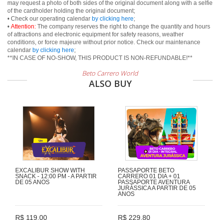
may request a photo of both sides of the original document along with a selfie
of the cardholder holding the original document;
• Check our operating calendar
by clicking here
;
•
Attention:
The company reserves the right to change the quantity and hours
of attractions and electronic equipment for safety reasons, weather
conditions, or force majeure without prior notice. Check our maintenance
calendar
by clicking here
;
**IN CASE OF NO-SHOW, THIS PRODUCT IS NON-REFUNDABLE!**
Beto Carrero World
ALSO BUY
EXCALIBUR SHOW WITH
PASSAPORTE BETO
SNACK - 12:00 PM - A PARTIR
CARRERO 01 DIA + 01
DE 05 ANOS
PASSAPORTE AVENTURA
JURÁSSICA A PARTIR DE 05
ANOS
R$ 119,00
R$ 229,80