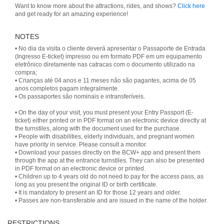
Want to know more about the attractions, rides, and shows?
Click here
and get ready for an amazing experience!
NOTES
• No dia da visita o cliente deverá apresentar o Passaporte de Entrada
(Ingresso E-ticket) impresso ou em formato PDF em um equipamento
eletrônico diretamente nas catracas com o documento utilizado na
compra;
• Crianças até 04 anos e 11 meses não são pagantes, acima de 05
anos completos pagam integralmente.
• On the day of your visit, you must present your Entry Passport (E-
ticket) either printed or in PDF format on an electronic device directly at
the turnstiles, along with the document used for the purchase.
• People with disabilities, elderly individuals, and pregnant women
have priority in service. Please consult a monitor.
• Download your passes directly on the BCW+ app and present them
through the app at the entrance turnstiles. They can also be presented
in PDF format on an electronic device or printed.
• Children up to 4 years old do not need to pay for the access pass, as
long as you present the original ID or birth certificate.
• It is mandatory to present an ID for those 12 years and older.
• Passes are non-transferable and are issued in the name of the holder.
RESTRICTIONS