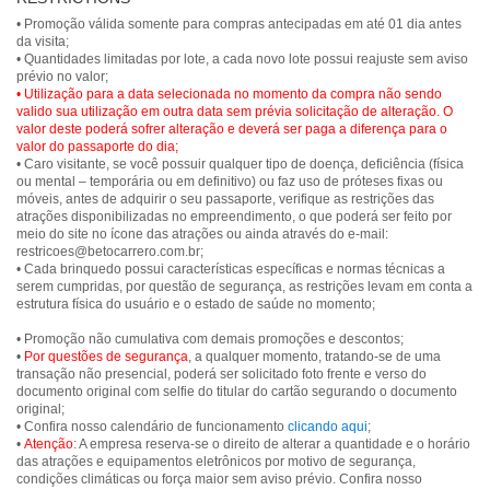
• Promoção válida somente para compras antecipadas em até 01 dia antes
da visita;
• Quantidades limitadas por lote, a cada novo lote possui reajuste sem aviso
• Utilização para a data selecionada no momento da compra não sendo
valido sua utilização em outra data sem prévia solicitação de alteração. O
valor deste poderá sofrer alteração e deverá ser paga a diferença para o
valor do passaporte do dia;
• Caro visitante, se você possuir qualquer tipo de doença, deficiência (física
ou mental – temporária ou em definitivo) ou faz uso de próteses fixas ou
móveis, antes de adquirir o seu passaporte, verifique as restrições das
atrações disponibilizadas no empreendimento, o que poderá ser feito por
meio do site no ícone das atrações ou ainda através do e-mail:
restricoes@betocarrero.com.br;
• Cada brinquedo possui características específicas e normas técnicas a
serem cumpridas, por questão de segurança, as restrições levam em conta a
estrutura física do usuário e o estado de saúde no momento;
• Promoção não cumulativa com demais promoções e descontos;
•
Por questões de segurança
, a qualquer momento, tratando-se de uma
transação não presencial, poderá ser solicitado foto frente e verso do
documento original com selfie do titular do cartão segurando o documento
original;
• Confira nosso calendário de funcionamento
clicando aqui
;
•
Atenção
: A empresa reserva-se o direito de alterar a quantidade e o horário
das atrações e equipamentos eletrônicos por motivo de segurança,
condições climáticas ou força maior sem aviso prévio. Confira nosso