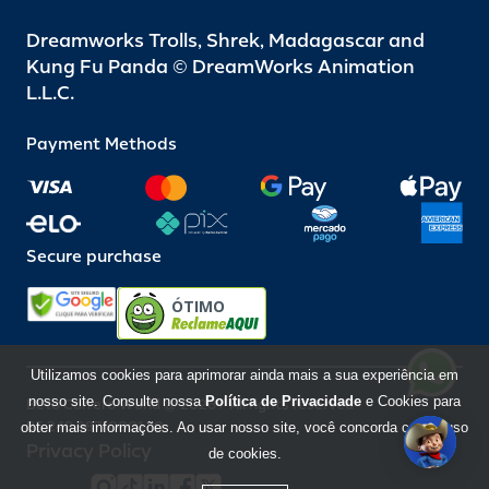
Dreamworks Trolls, Shrek, Madagascar and
Kung Fu Panda © DreamWorks Animation
L.L.C.
Payment Methods
Secure purchase
ÓTIMO
Utilizamos cookies para aprimorar ainda mais a sua experiência em
nosso site. Consulte nossa
Política de Privacidade
e Cookies para
Beto Carrero World @ 2026 / All rights reserved
85.248.987/0001-10
obter mais informações. Ao usar nosso site, você concorda com o uso
Privacy Policy
de cookies.