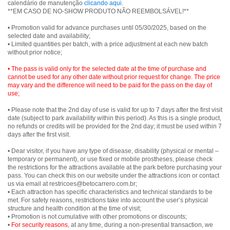
calendário de manutenção
clicando aqui
.
• Promotion valid for advance purchases until 05/30/2025, based on the
selected date and availability;
• Limited quantities per batch, with a price adjustment at each new batch
without prior notice;
• The pass is valid only for the selected date at the time of purchase and
cannot be used for any other date without prior request for change. The price
may vary and the difference will need to be paid for the pass on the day of
use;
• Please note that the 2nd day of use is valid for up to 7 days after the first visit
date (subject to park availability within this period). As this is a single product,
no refunds or credits will be provided for the 2nd day; it must be used within 7
days after the first visit.
• Dear visitor, if you have any type of disease, disability (physical or mental –
temporary or permanent), or use fixed or mobile prostheses, please check
the restrictions for the attractions available at the park before purchasing your
pass. You can check this on our website under the attractions icon or contact
us via email at restricoes@betocarrero.com.br;
• Each attraction has specific characteristics and technical standards to be
met. For safety reasons, restrictions take into account the user’s physical
structure and health condition at the time of visit;
• Promotion is not cumulative with other promotions or discounts;
•
For security reasons
, at any time, during a non-presential transaction, we