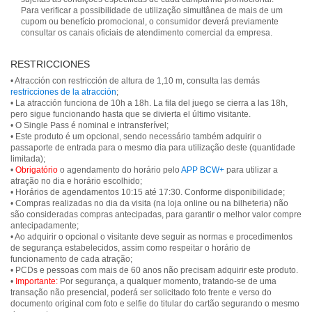
Para verificar a possibilidade de utilização simultânea de mais de um
cupom ou benefício promocional, o consumidor deverá previamente
consultar os canais oficiais de atendimento comercial da empresa.
RESTRICCIONES
• Atracción con restricción de altura de 1,10 m, consulta las demás
restricciones de la atracción
;
• La atracción funciona de 10h a 18h. La fila del juego se cierra a las 18h,
pero sigue funcionando hasta que se divierta el último visitante.
• O Single Pass é nominal e intransferível;
• Este produto é um opcional, sendo necessário também adquirir o
passaporte de entrada para o mesmo dia para utilização deste (quantidade
limitada);
•
Obrigatório
o agendamento do horário pelo
APP BCW+
para utilizar a
atração no dia e horário escolhido;
• Horários de agendamentos 10:15 até 17:30. Conforme disponibilidade;
• Compras realizadas no dia da visita (na loja online ou na bilheteria) não
são consideradas compras antecipadas, para garantir o melhor valor compre
antecipadamente;
• Ao adquirir o opcional o visitante deve seguir as normas e procedimentos
de segurança estabelecidos, assim como respeitar o horário de
funcionamento de cada atração;
• PCDs e pessoas com mais de 60 anos não precisam adquirir este produto.
•
Importante:
Por segurança, a qualquer momento, tratando-se de uma
transação não presencial, poderá ser solicitado foto frente e verso do
documento original com foto e selfie do titular do cartão segurando o mesmo