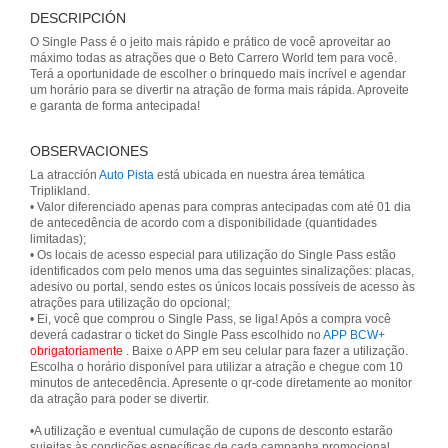
DESCRIPCIÓN
O Single Pass é o jeito mais rápido e prático de você aproveitar ao
máximo todas as atrações que o Beto Carrero World tem para você.
Terá a oportunidade de escolher o brinquedo mais incrível e agendar
um horário para se divertir na atração de forma mais rápida. Aproveite
e garanta de forma antecipada!
OBSERVACIONES
La atracción
Auto Pista
está ubicada en nuestra área temática
Triplikland.
• Valor diferenciado apenas para compras antecipadas com até 01 dia
de antecedência de acordo com a disponibilidade (quantidades
limitadas);
• Os locais de acesso especial para utilização do Single Pass estão
identificados com pelo menos uma das seguintes sinalizações: placas,
adesivo ou portal, sendo estes os únicos locais possíveis de acesso às
atrações para utilização do opcional;
• Ei, você que comprou o Single Pass, se liga! Após a compra você
deverá cadastrar o ticket do Single Pass escolhido no
APP BCW+
obrigatoriamente
. Baixe o APP em seu celular para fazer a utilização.
Escolha o horário disponível para utilizar a atração e chegue com 10
minutos de antecedência. Apresente o qr-code diretamente ao monitor
da atração para poder se divertir.
•A utilização e eventual cumulação de cupons de desconto estarão
sujeitas às condições específicas de cada campanha promocional.