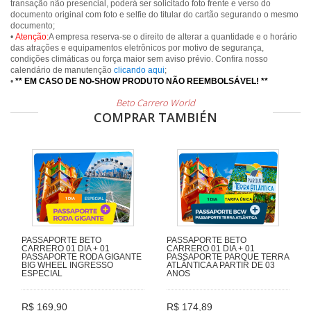
transação não presencial, poderá ser solicitado foto frente e verso do
documento original com foto e selfie do titular do cartão segurando o mesmo
documento;
•
Atenção:
A empresa reserva-se o direito de alterar a quantidade e o horário
das atrações e equipamentos eletrônicos por motivo de segurança,
condições climáticas ou força maior sem aviso prévio. Confira nosso
calendário de manutenção
clicando aqui
;
•
** EM CASO DE NO-SHOW PRODUTO NÃO REEMBOLSÁVEL! **
Beto Carrero World
COMPRAR TAMBIÉN
PASSAPORTE BETO
PASSAPORTE BETO
CARRERO 01 DIA + 01
CARRERO 01 DIA + 01
PASSAPORTE RODA GIGANTE
PASSAPORTE PARQUE TERRA
BIG WHEEL INGRESSO
ATLÂNTICA A PARTIR DE 03
ESPECIAL
ANOS
R$ 169,90
R$ 174,89