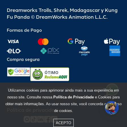
Dreamworks Trolls, Shrek, Madagascar y Kung
Fu Panda © DreamWorks Animation L.L.C.
Formas de Pago
Compra segura
ÓTIMO
Utilizamos cookies para aprimorar ainda mais a sua experiência em
nosso site. Consulte nossa
Política de Privacidade
e Cookies para
Beto Carrero World @ 2026 / Todos los derechos reservados
85.248.987/0001-10
obter mais informações. Ao usar nosso site, você concorda com o uso
Política de privacidad
de cookies.
ACEPTO