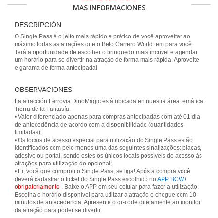
MAS INFORMACIONES
DESCRIPCIÓN
O Single Pass é o jeito mais rápido e prático de você aproveitar ao
máximo todas as atrações que o Beto Carrero World tem para você.
Terá a oportunidade de escolher o brinquedo mais incrível e agendar
um horário para se divertir na atração de forma mais rápida. Aproveite
e garanta de forma antecipada!
OBSERVACIONES
La atracción Ferrovia DinoMagic está ubicada en nuestra área temática
Tierra de la Fantasía.
• Valor diferenciado apenas para compras antecipadas com até 01 dia
de antecedência de acordo com a disponibilidade (quantidades
limitadas);
• Os locais de acesso especial para utilização do Single Pass estão
identificados com pelo menos uma das seguintes sinalizações: placas,
adesivo ou portal, sendo estes os únicos locais possíveis de acesso às
atrações para utilização do opcional;
• Ei, você que comprou o Single Pass, se liga! Após a compra você
deverá cadastrar o ticket do Single Pass escolhido no
APP BCW+
obrigatoriamente
. Baixe o APP em seu celular para fazer a utilização.
Escolha o horário disponível para utilizar a atração e chegue com 10
minutos de antecedência. Apresente o qr-code diretamente ao monitor
da atração para poder se divertir.