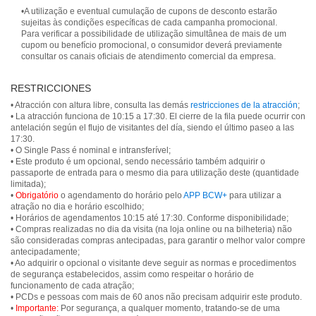
•A utilização e eventual cumulação de cupons de desconto estarão
sujeitas às condições específicas de cada campanha promocional.
Para verificar a possibilidade de utilização simultânea de mais de um
cupom ou benefício promocional, o consumidor deverá previamente
consultar os canais oficiais de atendimento comercial da empresa.
RESTRICCIONES
• Atracción con altura libre, consulta las demás
restricciones de la atracción
;
• La atracción funciona de 10:15 a 17:30. El cierre de la fila puede ocurrir con
antelación según el flujo de visitantes del día, siendo el último paseo a las
17:30.
• O Single Pass é nominal e intransferível;
• Este produto é um opcional, sendo necessário também adquirir o
passaporte de entrada para o mesmo dia para utilização deste (quantidade
limitada);
•
Obrigatório
o agendamento do horário pelo
APP BCW+
para utilizar a
atração no dia e horário escolhido;
• Horários de agendamentos 10:15 até 17:30. Conforme disponibilidade;
• Compras realizadas no dia da visita (na loja online ou na bilheteria) não
são consideradas compras antecipadas, para garantir o melhor valor compre
antecipadamente;
• Ao adquirir o opcional o visitante deve seguir as normas e procedimentos
de segurança estabelecidos, assim como respeitar o horário de
funcionamento de cada atração;
• PCDs e pessoas com mais de 60 anos não precisam adquirir este produto.
•
Importante:
Por segurança, a qualquer momento, tratando-se de uma