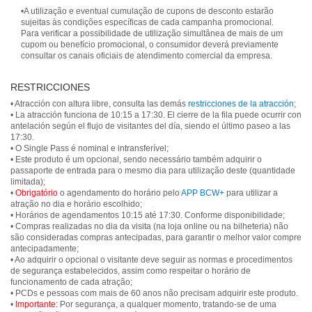
•A utilização e eventual cumulação de cupons de desconto estarão
sujeitas às condições específicas de cada campanha promocional.
Para verificar a possibilidade de utilização simultânea de mais de um
cupom ou benefício promocional, o consumidor deverá previamente
consultar os canais oficiais de atendimento comercial da empresa.
RESTRICCIONES
• Atracción con altura libre, consulta las demás
restricciones de la atracción
;
• La atracción funciona de 10:15 a 17:30. El cierre de la fila puede ocurrir con
antelación según el flujo de visitantes del día, siendo el último paseo a las
17:30.
• O Single Pass é nominal e intransferível;
• Este produto é um opcional, sendo necessário também adquirir o
passaporte de entrada para o mesmo dia para utilização deste (quantidade
limitada);
•
Obrigatório
o agendamento do horário pelo
APP BCW+
para utilizar a
atração no dia e horário escolhido;
• Horários de agendamentos 10:15 até 17:30. Conforme disponibilidade;
• Compras realizadas no dia da visita (na loja online ou na bilheteria) não
são consideradas compras antecipadas, para garantir o melhor valor compre
antecipadamente;
• Ao adquirir o opcional o visitante deve seguir as normas e procedimentos
de segurança estabelecidos, assim como respeitar o horário de
funcionamento de cada atração;
• PCDs e pessoas com mais de 60 anos não precisam adquirir este produto.
•
Importante:
Por segurança, a qualquer momento, tratando-se de uma