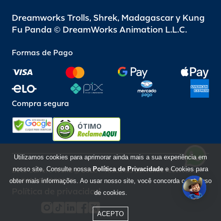
Dreamworks Trolls, Shrek, Madagascar y Kung
Fu Panda © DreamWorks Animation L.L.C.
Formas de Pago
Compra segura
ÓTIMO
Utilizamos cookies para aprimorar ainda mais a sua experiência em
nosso site. Consulte nossa
Política de Privacidade
e Cookies para
Beto Carrero World @ 2026 / Todos los derechos reservados
85.248.987/0001-10
obter mais informações. Ao usar nosso site, você concorda com o uso
Política de privacidad
de cookies.
ACEPTO