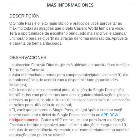
MAS INFORMACIONES
DESCRIPCIÓN
O Single Pass é o jeito mais rápido e prático de você aproveitar ao
máximo todas as atrações que o Beto Carrero World tem para você.
Terá a oportunidade de escolher o brinquedo mais incrível e agendar
um horário para se divertir na atração de forma mais rápida. Aproveite
e garanta de forma antecipada!
OBSERVACIONES
La atracción Ferrovia DinoMagic está ubicada en nuestra área temática
Tierra de la Fantasía.
• Valor diferenciado apenas para compras antecipadas com até 01 dia
de antecedência de acordo com a disponibilidade (quantidades
limitadas);
• Os locais de acesso especial para utilização do Single Pass estão
identificados com pelo menos uma das seguintes sinalizações: placas,
adesivo ou portal, sendo estes os únicos locais possíveis de acesso às
atrações para utilização do opcional;
• Ei, você que comprou o Single Pass, se liga! Após a compra você
deverá cadastrar o ticket do Single Pass escolhido no
APP BCW+
obrigatoriamente
. Baixe o APP em seu celular para fazer a utilização.
Escolha o horário disponível para utilizar a atração e chegue com 10
minutos de antecedência. Apresente o qr-code diretamente ao monitor
da atração para poder se divertir.