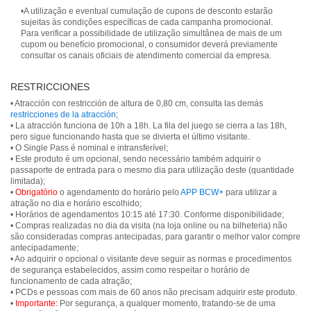
•A utilização e eventual cumulação de cupons de desconto estarão
sujeitas às condições específicas de cada campanha promocional.
Para verificar a possibilidade de utilização simultânea de mais de um
cupom ou benefício promocional, o consumidor deverá previamente
consultar os canais oficiais de atendimento comercial da empresa.
RESTRICCIONES
• Atracción con restricción de altura de 0,80 cm, consulta las demás
restricciones de la atracción
;
• La atracción funciona de 10h a 18h. La fila del juego se cierra a las 18h,
pero sigue funcionando hasta que se divierta el último visitante.
• O Single Pass é nominal e intransferível;
• Este produto é um opcional, sendo necessário também adquirir o
passaporte de entrada para o mesmo dia para utilização deste (quantidade
limitada);
•
Obrigatório
o agendamento do horário pelo
APP BCW+
para utilizar a
atração no dia e horário escolhido;
• Horários de agendamentos 10:15 até 17:30. Conforme disponibilidade;
• Compras realizadas no dia da visita (na loja online ou na bilheteria) não
são consideradas compras antecipadas, para garantir o melhor valor compre
antecipadamente;
• Ao adquirir o opcional o visitante deve seguir as normas e procedimentos
de segurança estabelecidos, assim como respeitar o horário de
funcionamento de cada atração;
• PCDs e pessoas com mais de 60 anos não precisam adquirir este produto.
•
Importante:
Por segurança, a qualquer momento, tratando-se de uma