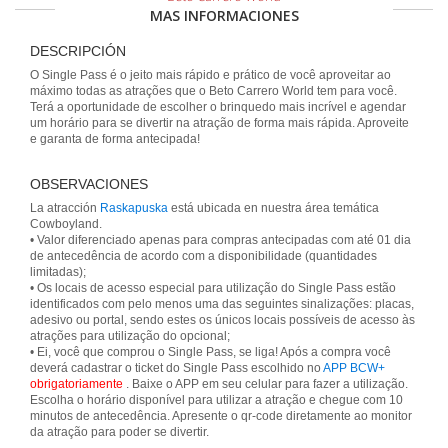
MAS INFORMACIONES
DESCRIPCIÓN
O Single Pass é o jeito mais rápido e prático de você aproveitar ao
máximo todas as atrações que o Beto Carrero World tem para você.
Terá a oportunidade de escolher o brinquedo mais incrível e agendar
um horário para se divertir na atração de forma mais rápida. Aproveite
e garanta de forma antecipada!
OBSERVACIONES
La atracción
Raskapuska
está ubicada en nuestra área temática
Cowboyland.
• Valor diferenciado apenas para compras antecipadas com até 01 dia
de antecedência de acordo com a disponibilidade (quantidades
limitadas);
• Os locais de acesso especial para utilização do Single Pass estão
identificados com pelo menos uma das seguintes sinalizações: placas,
adesivo ou portal, sendo estes os únicos locais possíveis de acesso às
atrações para utilização do opcional;
• Ei, você que comprou o Single Pass, se liga! Após a compra você
deverá cadastrar o ticket do Single Pass escolhido no
APP BCW+
obrigatoriamente
. Baixe o APP em seu celular para fazer a utilização.
Escolha o horário disponível para utilizar a atração e chegue com 10
minutos de antecedência. Apresente o qr-code diretamente ao monitor
da atração para poder se divertir.