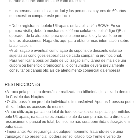
horario de funcionamiento de cada atracción.
• Las personas con discapacidad y las personas mayores de 60 años
no necesitan comprar este producto.
• Debe registrar su boleto Ultrapass en la aplicación BCW+. En su
primera visita, deberá mostrar su teléfono celular con el código QR al
operador de la atracción para que le tome una foto y la verifique en
futuras atracciones. Haga clic aquí para obtener más información sobre
la aplicación.
•A utilização e eventual cumulação de cupons de desconto estarão
sujeitas às condições específicas de cada campanha promocional.
Para verificar a possibilidade de utilização simultânea de mais de um
cupom ou benefício promocional, o consumidor deverá previamente
consultar os canais oficiais de atendimento comercial da empresa.
RESTRICCIONES
• A troca pela pulseira deverá ser realizada na bilheteria, localizada dentro
do Castelo das Nações.
• O Ultrapass é um produto individual e intransferível. Apenas 1 pessoa pode
utilizar todos os acessos do mesmo;
• A não utilização parcial ou total de todos os acessos especiais permitidos
pelo Ultrapass, na data selecionada no ato da compra não dará direito ao
ressarcimento parcial ou total, bem como não será permitida utilização em
outra data;
• Importante: Por segurança, a qualquer momento, tratando-se de uma
transação não presencial, poderá ser solicitado foto frente e verso do