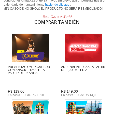
condiciones climáticas o fuerza mayor, sin previo aviso. Consulte nuestro
calendario de mantenimiento
haciendo clic aquí
;
¡EN CASO DE NO-SHOW, EL PRODUCTO NO SERÁ REEMBOLSADO!
Beto Carrero World
COMPRAR TAMBIÉN
PRESENTACIÓN EXCALIBUR
ADRENALINE PASS - A PARTIR
CON SNACK – 12:00 H - A
DE 1,20CM - 1 DIA
PARTIR DE 05 ANOS
R$ 119,00
R$ 149,00
En hasta 10X de R$ 11,90
En hasta 10X de R$ 14,90