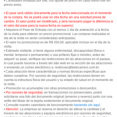
• Cantidades limitadas por lote, con ajuste de precio en cada nuevo lote sin
previo aviso;
• El pase será válido únicamente para la fecha seleccionada en el momento
de la compra. No se podrá usar en otra fecha sin una solicitud previa de
cambio. El valor podrá ser modificado, y será necesario pagar la diferencia si
el valor del pase para la nueva fecha es superior;
• Adquiera el Pase de Entrada con al menos 1 día de antelación a la fecha
de la visita para obtener un precio promocional. Las compras realizadas el
día de la visita no serán consideradas anticipadas;
• El valor no promocional es de R$ 350,00, aplicable incluso en el día de la
visita;
• Estimado visitante, si tiene alguna enfermedad, discapacidad (física o
mental, temporal o permanente) o usa prótesis fijas o móviles, antes de
adquirir su pase, verifique las restricciones de las atracciones en el parque,
lo cual puede hacerse a través del sitio web en la sección de las atracciones
o enviando un correo electrónico a: restricoes@betocarrero.com.br;
• Cada atracción tiene características y normas técnicas específicas que
deben cumplirse. Por razones de seguridad, las restricciones tienen en
cuenta la estructura física del usuario y su estado de salud en el momento de
la visita;
• Promoción no acumulable con otras promociones o descuentos;
•
Por razones de seguridad
, en transacciones no presenciales, podrá
solicitarse una foto del documento original (anverso y reverso) junto con una
selfie del titular de la tarjeta sosteniendo el documento original;
• Consulte nuestro calendario de funcionamiento
haciendo clic aquí
;
•
Atención:
La empresa se reserva el derecho de alterar la cantidad y el
horario de las atracciones y equipos electrónicos por razones de seguridad,