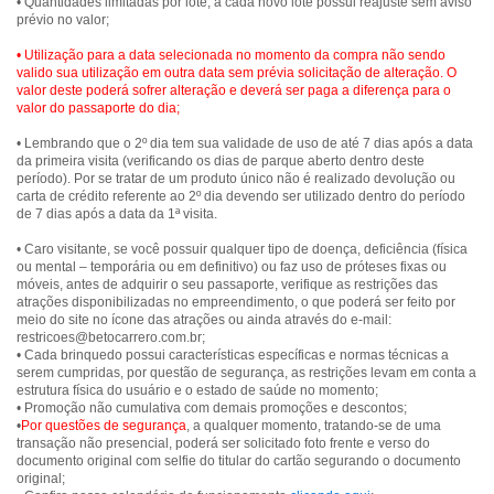
• Quantidades limitadas por lote, a cada novo lote possui reajuste sem aviso
prévio no valor;
• Utilização para a data selecionada no momento da compra não sendo
valido sua utilização em outra data sem prévia solicitação de alteração. O
valor deste poderá sofrer alteração e deverá ser paga a diferença para o
valor do passaporte do dia;
• Lembrando que o 2º dia tem sua validade de uso de até 7 dias após a data
da primeira visita (verificando os dias de parque aberto dentro deste
período). Por se tratar de um produto único não é realizado devolução ou
carta de crédito referente ao 2º dia devendo ser utilizado dentro do período
de 7 dias após a data da 1ª visita.
• Caro visitante, se você possuir qualquer tipo de doença, deficiência (física
ou mental – temporária ou em definitivo) ou faz uso de próteses fixas ou
móveis, antes de adquirir o seu passaporte, verifique as restrições das
atrações disponibilizadas no empreendimento, o que poderá ser feito por
meio do site no ícone das atrações ou ainda através do e-mail:
restricoes@betocarrero.com.br;
• Cada brinquedo possui características específicas e normas técnicas a
serem cumpridas, por questão de segurança, as restrições levam em conta a
estrutura física do usuário e o estado de saúde no momento;
• Promoção não cumulativa com demais promoções e descontos;
•
Por questões de segurança
, a qualquer momento, tratando-se de uma
transação não presencial, poderá ser solicitado foto frente e verso do
documento original com selfie do titular do cartão segurando o documento
original;