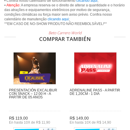
• Confira nosso calendário de funcionamento
clicando aqui
;
•
Atenção:
A empresa reserva-se o direito de alterar a quantidade e o horário
das atrações e equipamentos eletrônicos por motivo de segurança,
condições climáticas ou força maior sem aviso prévio. Confira nosso
calendário de manutenção
clicando aqui
;
**EM CASO DE NO-SHOW PRODUTO NÃO REEMBOLSÁVEL!**
Beto Carrero World
COMPRAR TAMBIÉN
PRESENTACIÓN EXCALIBUR
ADRENALINE PASS - A PARTIR
CON SNACK – 12:00 H - A
DE 1,20CM - 1 DIA
PARTIR DE 05 ANOS
R$ 119,00
R$ 149,00
En hasta 10X de R$ 11,90
En hasta 10X de R$ 14,90