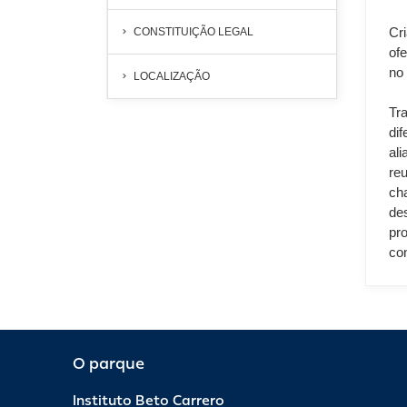
Cr
CONSTITUIÇÃO LEGAL
of
no 
LOCALIZAÇÃO
Tr
di
al
re
ch
de
pr
co
O parque
Instituto Beto Carrero