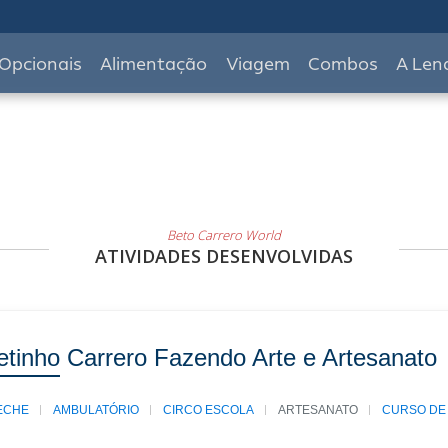
Opcionais
Alimentação
Viagem
Combos
A Len
Beto Carrero World
ATIVIDADES DESENVOLVIDAS
etinho Carrero Fazendo Arte e Artesanato
ECHE
AMBULATÓRIO
CIRCO ESCOLA
ARTESANATO
CURSO DE