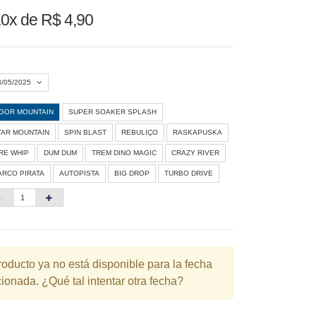
0x de R$ 4,90
3/05/2025
IGOR MOUNTAIN
SUPER SOAKER SPLASH
Agosto 2026
»
TAR MOUNTAIN
SPIN BLAST
REBULIÇO
RASKAPUSKA
D
S
T
Q
Q
S
S
IRE WHIP
DUM DUM
TREM DINO MAGIC
CRAZY RIVER
ARCO PIRATA
AUTOPISTA
BIG DROP
TURBO DRIVE
1
3
4
5
6
7
8
10
11
12
13
14
15
6
17
18
19
20
21
22
3
24
25
26
27
28
29
roducto ya no está disponible para la fecha
ionada. ¿Qué tal intentar otra fecha?
0
31