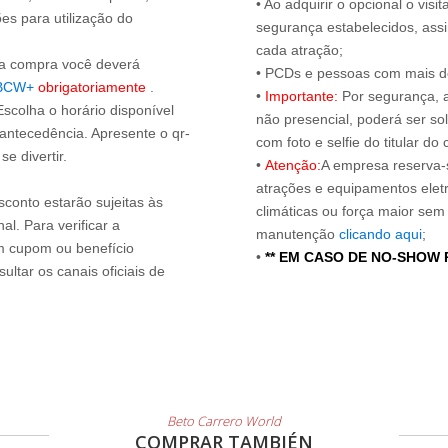
• Ao adquirir o opcional o vi
es para utilização do
segurança estabelecidos, ass
cada atração;
s a compra você deverá
• PCDs e pessoas com mais de
BCW+
obrigatoriamente
.
•
Importante:
Por segurança, 
Escolha o horário disponível
não presencial, poderá ser sol
 antecedência. Apresente o qr-
com foto e selfie do titular 
e divertir.
•
Atenção:
A empresa reserva-s
atrações e equipamentos elet
sconto estarão sujeitas às
climáticas ou força maior sem
l. Para verificar a
manutenção
clicando aqui
;
um cupom ou benefício
•
** EM CASO DE NO-SHOW
ltar os canais oficiais de
Beto Carrero World
COMPRAR TAMBIÉN