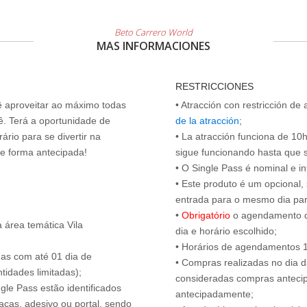
Beto Carrero World
MAS INFORMACIONES
RESTRICCIONES
cê aproveitar ao máximo todas
• Atracción con restricción de
ê. Terá a oportunidade de
de la atracción
;
ário para se divertir na
• La atracción funciona de 10h 
de forma antecipada!
sigue funcionando hasta que se 
• O Single Pass é nominal e int
• Este produto é um opcional
entrada para o mesmo dia para
•
Obrigatório
o agendamento d
 área temática Vila
dia e horário escolhido;
• Horários de agendamentos 1
das com até 01 dia de
• Compras realizadas no dia da
tidades limitadas);
consideradas compras antecip
ngle Pass estão identificados
antecipadamente;
acas, adesivo ou portal, sendo