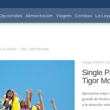
Opcionales
Alimentación
Viagem
Combos
La Ley
s 01 atração - 1 Dia - Tigor Mountain
Código: 239979 | Tic
Single P
Tigor M
Aprovecha mejor t
grande de América
a la atracción má