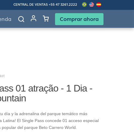
CENTRAL DE VENTAS
+55 47 3261.2222
Comprar ahora
enda
ket
ass 01 atração - 1 Dia -
ountain
u día y la adrenalina del parque temático más
 Latina! El Single Pass concede 01 acceso especial
s popular del parque Beto Carrero World.