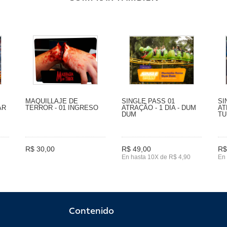
MAQUILLAJE DE
SINGLE PASS 01
SI
AR
TERROR - 01 INGRESO
ATRAÇÃO - 1 DIA - DUM
AT
DUM
TU
R$ 30,00
R$ 49,00
R$
En hasta 10X de R$ 4,90
En 
Contenido