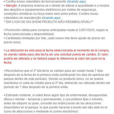
• Confira nosso calendário de funcionamento
clicando aqui
;
•
Atenção
: A empresa reserva-se o direito de alterar a quantidade e o horário
das atrações e equipamentos eletrônicos por motivo de segurança,
condições climáticas ou força maior sem aviso prévio. Confira nosso
calendário de manutenção
clicando aqui
.
• Promoción válida para compras anticipadas hasta el 13/07/2025, según la
fecha seleccionada y disponibilidad;
• Cantidades limitadas por lote, cada nuevo lote tiene ajuste de precio sin
previo aviso.
• La utilización es solo para la fecha seleccionada al momento de la compra,
no siendo válida para otra fecha sin una solicitud previa de cambio. El valor
podría ser alterado y se deberá pagar la diferencia al valor del pase en la
fecha.
• Recordamos que el 2º día tiene su validez para ser usado hasta 7 días
después de la fecha de la primera visita (verificando los días de apertura del
parque dentro de este período). Siendo un producto único, no se realiza
reembolso ni carta de crédito para el 2º día, debiendo ser utilizado dentro del
período de 7 días después de la primera visita.
• Estimado visitante, si usted tiene algún tipo de enfermedad, discapacidad
(física o mental – temporal o permanente), o usa prótesis fijas o móviles,
antes de adquirir su pase, consulte las restricciones de las atracciones
disponibles en el parque, lo que puede hacerse a través del sitio web en el
ícono de atracciones o mediante el correo electrónico: