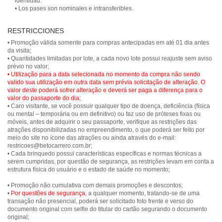
identidad.
• Los pases son nominales e intransferibles.
RESTRICCIONES
• Promoção válida somente para compras antecipadas em até 01 dia antes
da visita;
• Quantidades limitadas por lote, a cada novo lote possui reajuste sem aviso
• Utilização para a data selecionada no momento da compra não sendo
valido sua utilização em outra data sem prévia solicitação de alteração. O
valor deste poderá sofrer alteração e deverá ser paga a diferença para o
valor do passaporte do dia;
• Caro visitante, se você possuir qualquer tipo de doença, deficiência (física
ou mental – temporária ou em definitivo) ou faz uso de próteses fixas ou
móveis, antes de adquirir o seu passaporte, verifique as restrições das
atrações disponibilizadas no empreendimento, o que poderá ser feito por
meio do site no ícone das atrações ou ainda através do e-mail:
restricoes@betocarrero.com.br;
• Cada brinquedo possui características específicas e normas técnicas a
serem cumpridas, por questão de segurança, as restrições levam em conta a
estrutura física do usuário e o estado de saúde no momento;
• Promoção não cumulativa com demais promoções e descontos;
•
Por questões de segurança
, a qualquer momento, tratando-se de uma
transação não presencial, poderá ser solicitado foto frente e verso do
documento original com selfie do titular do cartão segurando o documento
original;